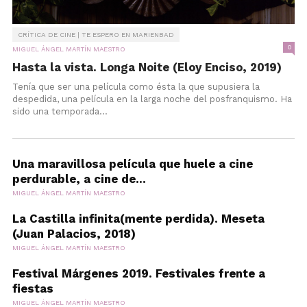
CRÍTICA DE CINE | TE ESPERO EN MARIENBAD
0
MIGUEL ÁNGEL MARTÍN MAESTRO
Hasta la vista. Longa Noite (Eloy Enciso, 2019)
Tenía que ser una película como ésta la que supusiera la
despedida, una película en la larga noche del posfranquismo. Ha
sido una temporada...
Una maravillosa película que huele a cine
perdurable, a cine de...
MIGUEL ÁNGEL MARTÍN MAESTRO
La Castilla infinita(mente perdida). Meseta
(Juan Palacios, 2018)
MIGUEL ÁNGEL MARTÍN MAESTRO
Festival Márgenes 2019. Festivales frente a
fiestas
MIGUEL ÁNGEL MARTÍN MAESTRO