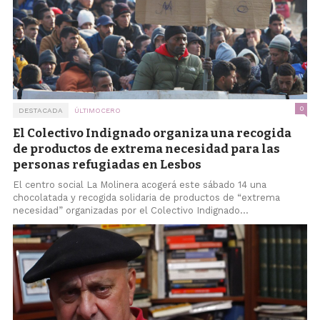
0
DESTACADA
ÚLTIMOCERO
El Colectivo Indignado organiza una recogida
de productos de extrema necesidad para las
personas refugiadas en Lesbos
El centro social La Molinera acogerá este sábado 14 una
chocolatada y recogida solidaria de productos de “extrema
necesidad” organizadas por el Colectivo Indignado...