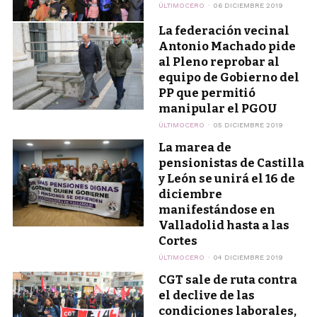
ÚLTIMOCERO
06 DICIEMBRE 2019
La federación vecinal
Antonio Machado pide
al Pleno reprobar al
equipo de Gobierno del
PP que permitió
manipular el PGOU
ÚLTIMOCERO
05 DICIEMBRE 2019
La marea de
pensionistas de Castilla
y León se unirá el 16 de
diciembre
manifestándose en
Valladolid hasta a las
Cortes
ÚLTIMOCERO
04 DICIEMBRE 2019
CGT sale de ruta contra
el declive de las
condiciones laborales,