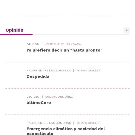
Opinión
+
OPINIÓN
|
JOSÉ MIGUEL GÁNDARA
Yo prefiero decir un "hasta pronto"
NADAR ENTRE LAS SOMBRAS
|
TOMÁS GUILLÉN
Despedida
VEO VEO
|
SUSANA ORDÓÑEZ
últimoCero
NADAR ENTRE LAS SOMBRAS
|
TOMÁS GUILLÉN
Emergencia climática y sociedad del
espectáculo