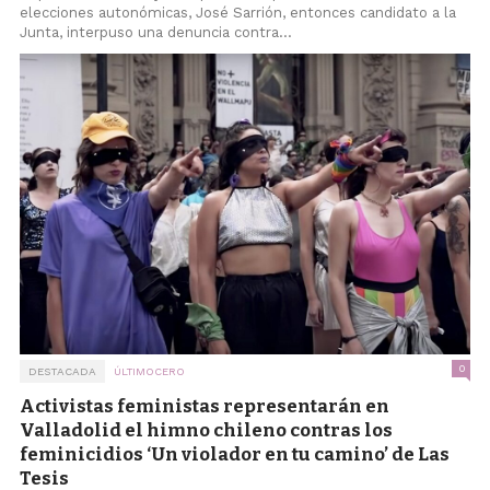
elecciones autonómicas, José Sarrión, entonces candidato a la
Junta, interpuso una denuncia contra...
0
DESTACADA
ÚLTIMOCERO
Activistas feministas representarán en
Valladolid el himno chileno contras los
feminicidios ‘Un violador en tu camino’ de Las
Tesis