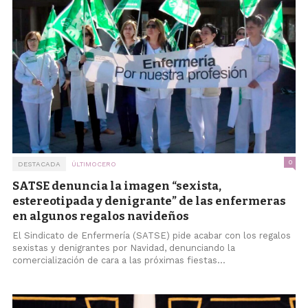
0
DESTACADA
ÚLTIMOCERO
SATSE denuncia la imagen “sexista,
estereotipada y denigrante” de las enfermeras
en algunos regalos navideños
El Sindicato de Enfermería (SATSE) pide acabar con los regalos
sexistas y denigrantes por Navidad, denunciando la
comercialización de cara a las próximas fiestas...