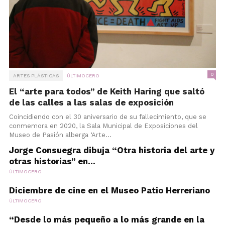
0
ARTES PLÁSTICAS
ÚLTIMOCERO
El “arte para todos” de Keith Haring que saltó
de las calles a las salas de exposición
Coincidiendo con el 30 aniversario de su fallecimiento, que se
conmemora en 2020, la Sala Municipal de Exposiciones del
Museo de Pasión alberga ‘Arte...
Jorge Consuegra dibuja “Otra historia del arte y
otras historias” en...
ÚLTIMOCERO
Diciembre de cine en el Museo Patio Herreriano
ÚLTIMOCERO
“Desde lo más pequeño a lo más grande en la