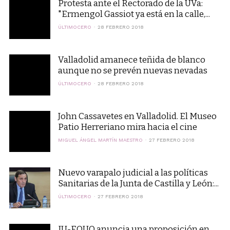
Protesta ante el Rectorado de la UVa:
"Ermengol Gassiot ya está en la calle,...
ÚLTIMOCERO
28 FEBRERO 2018
Valladolid amanece teñida de blanco
aunque no se prevén nuevas nevadas
ÚLTIMOCERO
28 FEBRERO 2018
John Cassavetes en Valladolid. El Museo
Patio Herreriano mira hacia el cine
MIGUEL ÁNGEL MARTÍN MAESTRO
27 FEBRERO 2018
Nuevo varapalo judicial a las políticas
Sanitarias de la Junta de Castilla y León:...
ÚLTIMOCERO
27 FEBRERO 2018
IU-EQUO anuncia una proposición en