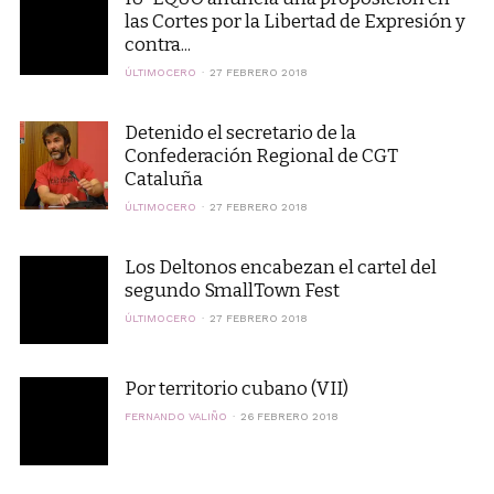
las Cortes por la Libertad de Expresión y
contra...
ÚLTIMOCERO
27 FEBRERO 2018
Detenido el secretario de la
Confederación Regional de CGT
Cataluña
ÚLTIMOCERO
27 FEBRERO 2018
Los Deltonos encabezan el cartel del
segundo SmallTown Fest
ÚLTIMOCERO
27 FEBRERO 2018
Por territorio cubano (VII)
FERNANDO VALIÑO
26 FEBRERO 2018