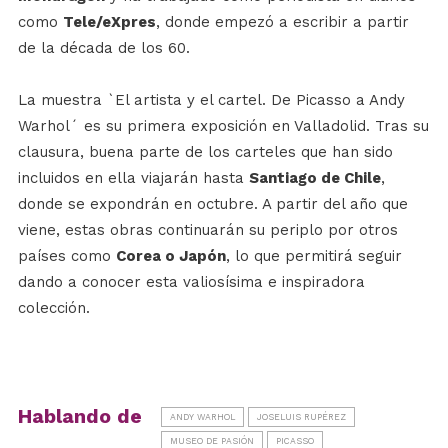
como
Tele
/
eXpres
, donde empezó a escribir a partir
de la década de los 60.
La muestra `El artista y el cartel. De Picasso a Andy
Warhol´ es su primera exposición en Valladolid. Tras su
clausura, buena parte de los carteles que han sido
incluidos en ella viajarán hasta
Santiago de Chile
,
donde se expondrán en octubre. A partir del año que
viene, estas obras continuarán su periplo por otros
países como
Corea o Japón
, lo que permitirá seguir
dando a conocer esta valiosísima e inspiradora
colección.
Hablando de
ANDY WARHOL
JOSELUIS RUPÉREZ
MUSEO DE PASIÓN
PICASSO