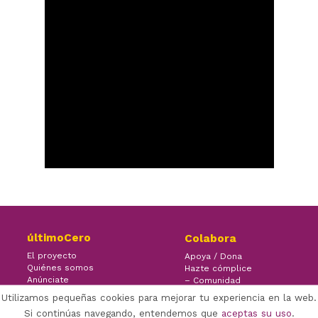
últimoCero
Colabora
El proyecto
Apoya / Dona
Quiénes somos
Hazte cómplice
Anúnciate
– Comunidad
Contacto
– Ayuda
Utilizamos pequeñas cookies para mejorar tu experiencia en la web.
Si continúas navegando, entendemos que
aceptas su uso
.