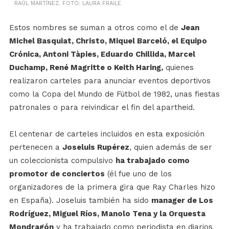
RAÚL MARTÍNEZ. FOTO: LAURA FRAILE
Estos nombres se suman a otros como el de
Jean
Michel Basquiat, Christo, Miquel Barceló, el Equipo
Crónica, Antoni Tàpies, Eduardo Chillida, Marcel
Duchamp, René Magritte o Keith Haring,
quienes
realizaron carteles para anunciar eventos deportivos
como la Copa del Mundo de Fútbol de 1982, unas fiestas
patronales o para reivindicar el fin del apartheid.
El centenar de carteles incluidos en esta exposición
pertenecen a
Joseluis Rupérez
, quien además de ser
un coleccionista compulsivo
ha trabajado como
promotor de conciertos
(él fue uno de los
organizadores de la primera gira que Ray Charles hizo
en España). Joseluis también ha sido
manager de Los
Rodríguez, Miguel Ríos, Manolo Tena y la Orquesta
Mondragón
y ha trabajado como periodista en diarios