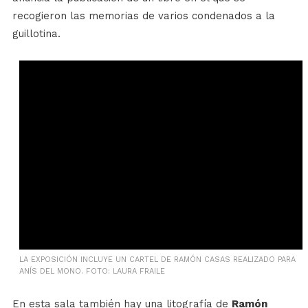
recogieron las memorias de varios condenados a la
guillotina.
LA EXPOSICIÓN INCLUYE UN CARTEL DE RAMÓN CASAS REALIZADO PARA
ANÍS DEL MONO. FOTO: LAURA FRAILE
En esta sala también hay una litografía de
Ramón