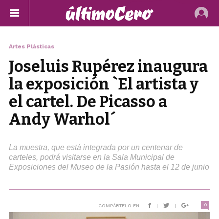
Artes Plásticas
Joseluis Rupérez inaugura
la exposición `El artista y
el cartel. De Picasso a
Andy Warhol´
La muestra, que está integrada por un centenar de
carteles, podrá visitarse en la Sala Municipal de
Exposiciones del Museo de la Pasión hasta el 12 de junio
0
COMPÁRTELO EN:
|
|