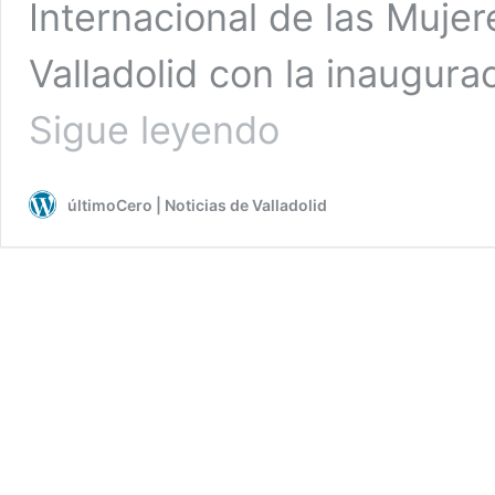
Internacional de las Muje
Valladolid con la inaugurac
Inauguración
Sigue leyendo
de
‘Camino
a
últimoCero | Noticias de Valladolid
la
libertad’
exposición
colectiva
de
mujeres