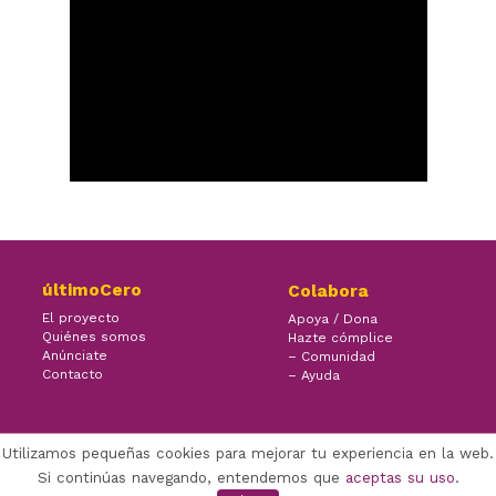
últimoCero
Colabora
El proyecto
Apoya / Dona
Quiénes somos
Hazte cómplice
Anúnciate
– Comunidad
Contacto
– Ayuda
Utilizamos pequeñas cookies para mejorar tu experiencia en la web.
×
Facebook Twitter Youtube
Si continúas navegando, entendemos que
aceptas su uso
.
(CC) ÚLTIMOCERO | 2017