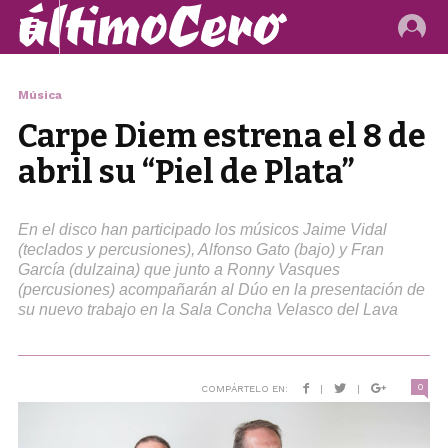
Música
Carpe Diem estrena el 8 de
abril su “Piel de Plata”
En el disco han participado los músicos Jaime Vidal
(teclados y percusiones), Alfonso Gato (bajo) y Fran
García (dulzaina) que junto a Ronny Vasques
(percusiones) acompañarán al Dúo en la presentación de
su nuevo trabajo en la Sala Concha Velasco del Lava
0
COMPÁRTELO EN:
|
|