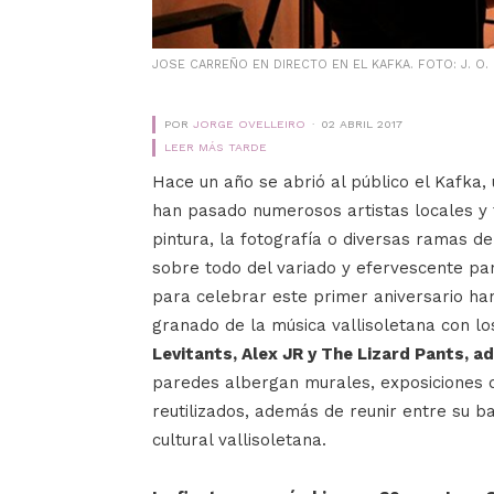
JOSE CARREÑO EN DIRECTO EN EL KAFKA. FOTO: J. O.
POR
JORGE OVELLEIRO
02 ABRIL 2017
LEER MÁS TARDE
Hace un año se abrió al público el Kafka,
han pasado numerosos artistas locales y 
pintura, la fotografía o diversas ramas de
sobre todo del variado y efervescente pa
para celebrar este primer aniversario ha
granado de la música vallisoletana con l
Levitants, Alex JR y The Lizard Pants, 
paredes albergan murales, exposiciones q
reutilizados, además de reunir entre su b
cultural vallisoletana.