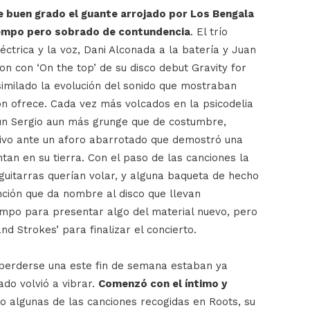
e buen grado el guante arrojado por Los Bengala
iempo pero sobrado de contundencia
. El trío
éctrica y la voz, Dani Alconada a la batería y Juan
on con ‘On the top’ de su disco debut Gravity for
imilado la evolución del sonido que mostraban
ón ofrece. Cada vez más volcados en la psicodelia
 un Sergio aun más grunge que de costumbre,
tivo ante un aforo abarrotado que demostró una
tan en su tierra. Con el paso de las canciones la
 guitarras querían volar, y alguna baqueta de hecho
nción que da nombre al disco que llevan
mpo para presentar algo del material nuevo, pero
and Strokes’ para finalizar el concierto.
 perderse una este fin de semana estaban ya
do volvió a vibrar.
Comenzó con el íntimo y
do algunas de las canciones recogidas en Roots, su