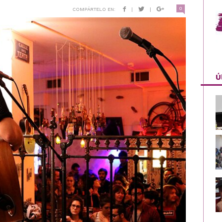
0
COMPÁRTELO EN:
|
|
Ú