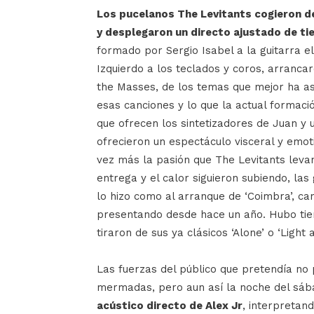
Los pucelanos The Levitants cogieron d
y desplegaron un directo ajustado de t
formado por Sergio Isabel a la guitarra el
Izquierdo a los teclados y coros, arrancar
the Masses, de los temas que mejor ha as
esas canciones y lo que la actual formaci
que ofrecen los sintetizadores de Juan y
ofrecieron un espectáculo visceral y emo
vez más la pasión que The Levitants levan
entrega y el calor siguieron subiendo, las
lo hizo como al arranque de ‘Coimbra’, ca
presentando desde hace un año. Hubo tie
tiraron de sus ya clásicos ‘Alone’ o ‘Light 
Las fuerzas del público que pretendía no
mermadas, pero aun así la noche del sába
acústico directo de Alex Jr
, interpretan