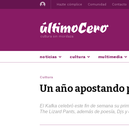
Hazte cómplice
Comunidad
Contacto
cultura sin mordaza
noticias
cultura
multimedia
Cultura
Un año apostando po
El Kafka celebró este fin de semana su prim
The Lizard Pants, además de poesía, Djs y 