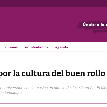
opinión
no olvidamos
agenda
r la cultura del buen rollo
er aniversario con la música en directo de Jose Carreño, El Meis
cortometrajes.