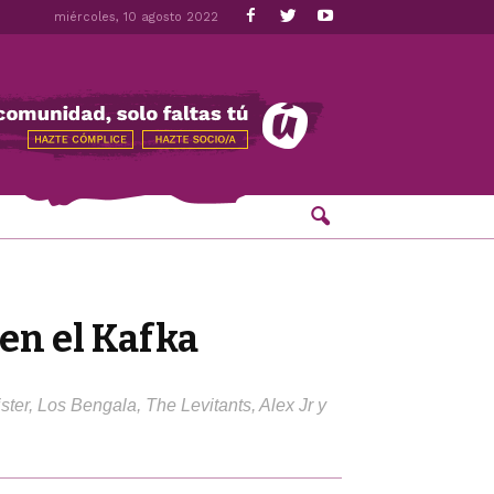
miércoles, 10 agosto 2022
 en el Kafka
ter, Los Bengala, The Levitants, Alex Jr y