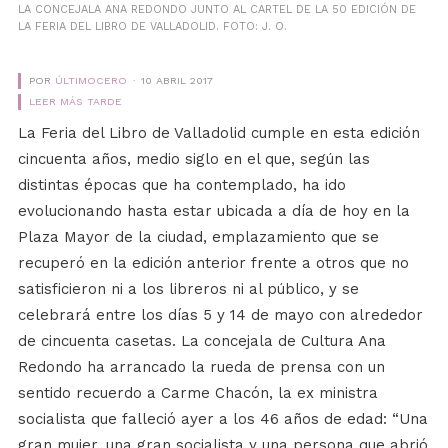
LA CONCEJALA ANA REDONDO JUNTO AL CARTEL DE LA 50 EDICIÓN DE
LA FERIA DEL LIBRO DE VALLADOLID. FOTO: J. O.
POR
ÚLTIMOCERO
10 ABRIL 2017
LEER MÁS TARDE
La Feria del Libro de Valladolid cumple en esta edición
cincuenta años, medio siglo en el que, según las
distintas épocas que ha contemplado, ha ido
evolucionando hasta estar ubicada a día de hoy en la
Plaza Mayor de la ciudad, emplazamiento que se
recuperó en la edición anterior frente a otros que no
satisficieron ni a los libreros ni al público, y se
celebrará entre los días 5 y 14 de mayo con alrededor
de cincuenta casetas. La concejala de Cultura Ana
Redondo ha arrancado la rueda de prensa con un
sentido recuerdo a Carme Chacón, la ex ministra
socialista que falleció ayer a los 46 años de edad: “Una
gran mujer, una gran socialista y una persona que abrió