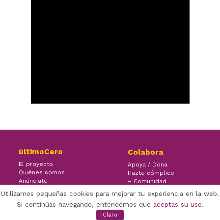
últimoCero
Colabora
El proyecto
Apoya / Dona
Quiénes somos
Hazte cómplice
Anúnciate
– Comunidad
Contacto
– Ayuda
Utilizamos pequeñas cookies para mejorar tu experiencia en la web.
Si continúas navegando, entendemos que
aceptas su uso
.
¡Claro!