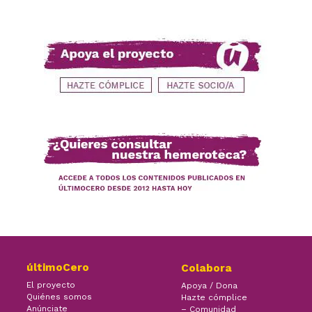
últimoCero
Colabora
El proyecto
Apoya / Dona
Quiénes somos
Hazte cómplice
Anúnciate
– Comunidad