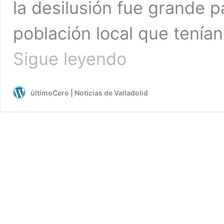
la desilusión fue grande p
población local que tenían
El
Sigue leyendo
rock
and
roll
últimoCero | Noticias de Valladolid
tricolor
arrasa
en
la
Verbena
Republicana