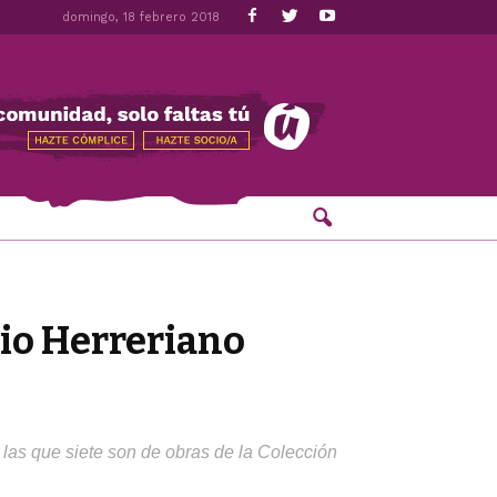
domingo, 18 febrero 2018
tio Herreriano
 las que siete son de obras de la Colección