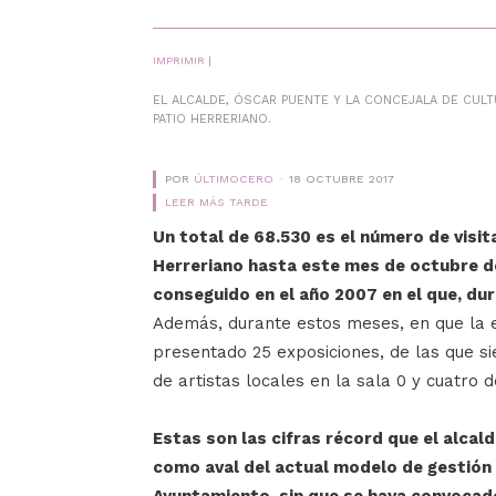
IMPRIMIR
|
EL ALCALDE, ÓSCAR PUENTE Y LA CONCEJALA DE CUL
PATIO HERRERIANO.
POR
ÚLTIMOCERO
18 OCTUBRE 2017
LEER MÁS TARDE
Un total de 68.530 es el número de visi
Herreriano hasta este mes de octubre de 
conseguido en el año 2007 en el que, dur
Además, durante estos meses, en que la en
presentado 25 exposiciones, de las que si
de artistas locales en la sala 0 y cuatro d
Estas son las cifras récord que el alcal
como aval del actual modelo de gestión 