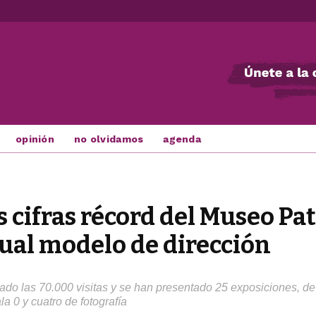
opinión
no olvidamos
agenda
s cifras récord del Museo Pa
tual modelo de dirección
ado las 70.000 visitas y se han presentado 25 exposiciones, de
la 0 y cuatro de fotografía