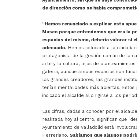
Ayuntamiento, sin que se haya convocado
de dirección como se había comprometi
“Hemos renunciado a explicar esta apues
Museo porque entendemos que era la prop
espacios del mismo, debería valorar si 
adecuado.
Hemos colocado a la ciudadaní
protagonista de la gestión común de la c
arte y la cultura, lejos de planteamiento
galería, aunque ambos espacios son fundam
los grandes creadores, las grandes instit
tenían mentalidades más abiertas. Estos 
indicado el alcalde al dirigirse a los period
Las cifras, dadas a conocer por el alcalde
realizada hoy al centro, significan que “d
Ayuntamiento de Valladolid está involucra
Herreriano.
Sabíamos que algunos podría