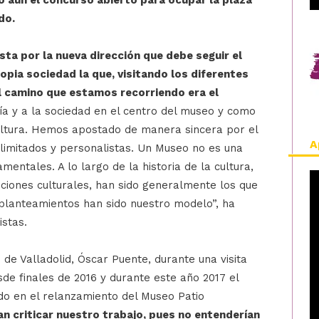
 aún el concurso abierto para ocupar la plaza
do.
ta por la nueva dirección que debe seguir el
ia sociedad la que, visitando los diferentes
el camino que estamos recorriendo era el
a y a la sociedad en el centro del museo y como
ultura. Hemos apostado de manera sincera por el
A
s limitados y personalistas. Un Museo no es una
entales. A lo largo de la historia de la cultura,
uciones culturales, han sido generalmente los que
planteamientos han sido nuestro modelo”, ha
istas.
 de Valladolid, Óscar Puente, durante una visita
esde finales de 2016 y durante este año 2017 el
do en el relanzamiento del Museo Patio
n criticar nuestro trabajo, pues no entenderían