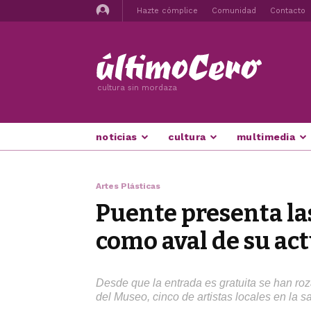
Hazte cómplice
Comunidad
Contacto
cultura sin mordaza
noticias
cultura
multimedia
Artes Plásticas
Puente presenta la
como aval de su ac
Desde que la entrada es gratuita se han roz
del Museo, cinco de artistas locales en la sa