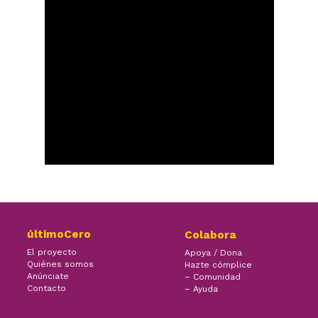
últimoCero
Colabora
El proyecto
Apoya / Dona
Quiénes somos
Hazte cómplice
Anúnciate
– Comunidad
Contacto
– Ayuda