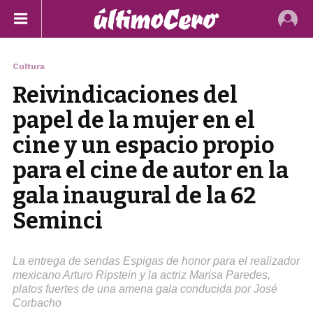
Cultura
Reivindicaciones del
papel de la mujer en el
cine y un espacio propio
para el cine de autor en la
gala inaugural de la 62
Seminci
La entrega de sendas Espigas de honor para el realizador
mexicano Arturo Ripstein y la actriz Marisa Paredes,
platos fuertes de una amena gala conducida por José
Corbacho