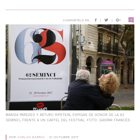
0
COMPÁRTELO EN:
|
|
MARISA PAREDES Y ARTURO RIPSTEIN, ESPIGAS DE HONOR DE LA 62
SEMINCI, FRENTE A UN CARTEL DEL FESTIVAL. FOTO: GASPAR FRANCÉS
POR
CARLOS BARRIO
21 OCTUBRE 2017