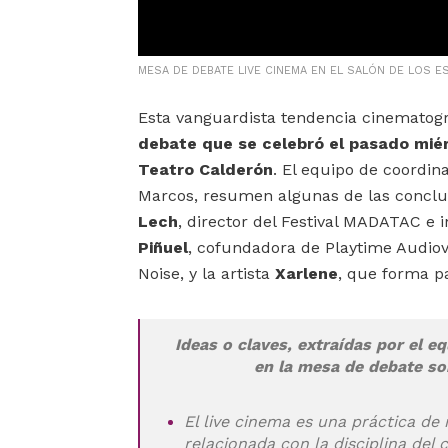
MESA DE DEBATE LIVE CINEMA EN EL SALÓN DE LOS E
Esta vanguardista tendencia cinematogr
debate que se celebró el pasado miér
Teatro Calderón
. El equipo de coordin
Marcos, resumen algunas de las conclus
Lech
, director del Festival MADATAC e 
Piñuel
, cofundadora de Playtime Audiov
Noise, y la artista
Xarlene
, que forma p
Ideas o claves, extraídas por el 
en la mesa de debate so
El live cinema es una práctica de 
relacionada con la disciplina del