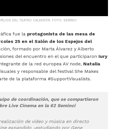
SPEJOS DEL TEATRO CALDERÓN. FOTO: SEMINCI
áfica fue la
protagonista de las mesa de
coles 25 en el Salón de los Espejos del
ación, formado por Marta Álvarez y Alberto
iones del encuentro en el que participaron
Iury
integrante de la red europea AV node,
Natalia
isuales y responsable del festival She Makes
arte de la plataforma #SupportVisualists.
equipo de coordinación, que se compartieron
bre Live Cinema en la 62 Seminci
realización de vídeo y música en directo
 cine expandido -estudiando por Gene