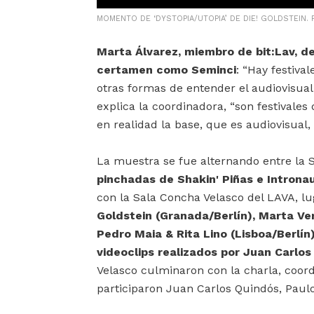
MOMENTO DE ‘DYSTOPIA/UTOPIA’ DE DIE! GOLDSTEIN. F
Marta Álvarez, miembro de bit:Lav, de
certamen como Seminci
: “Hay festiva
otras formas de entender el audiovisual y
explica la coordinadora, “son festivales 
en realidad la base, que es audiovisual, 
La muestra se fue alternando entre la S
pinchadas de Shakin' Piñas e Intronau
con la Sala Concha Velasco del LAVA, lu
Goldstein (Granada/Berlín), Marta V
Pedro Maia & Rita Lino (Lisboa/Berlín
videoclips realizados por Juan Carlos
Velasco culminaron con la charla, coor
participaron Juan Carlos Quindós, Paul