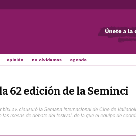
opinión
no olvidamos
agenda
la 62 edición de la Seminci
r bit:Lav, clausuró la Semana Internacional de Cine de Valladol
las mesas de debate del festival, de la que el equipo de coord