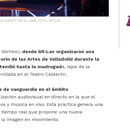
A PUENTE EN EL LAVA. FOTO: BIT:LAV
2 Seminci,
desde bit:Lav organizaron una
rio de las Artes de Valladolid durante la
xtendió hasta la madrugad
a, lejos de la
ollaba en el Teatro Calderón.
s de vanguardia en el ámbito
lización audiovisual en directo en la que el
deos y música en vivo. Esta práctica genera una
n tiempo real que propone una nueva
e la imagen en movimiento.