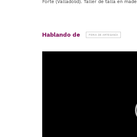
Forte (Valladolid). Taller de talla en made
Hablando de
FERIA DE ARTESANÍA
Reproductor
de
vídeo