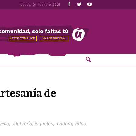
jueves, 04 febrero 2021
Artesanía de
ica, orfebrería, juguetes, madera, vidrio,