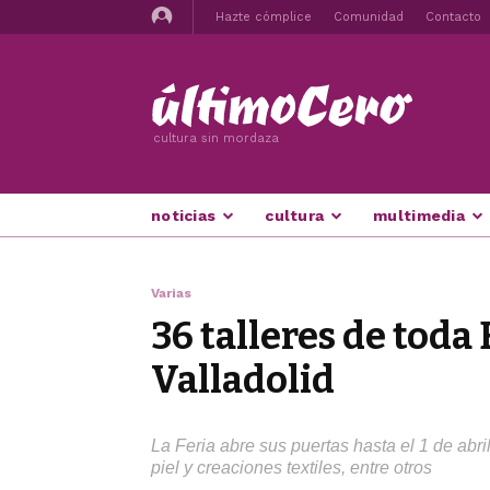
Hazte cómplice
Comunidad
Contacto
cultura sin mordaza
noticias
cultura
multimedia
Varias
36 talleres de toda
Valladolid
La Feria abre sus puertas hasta el 1 de abri
piel y creaciones textiles, entre otros