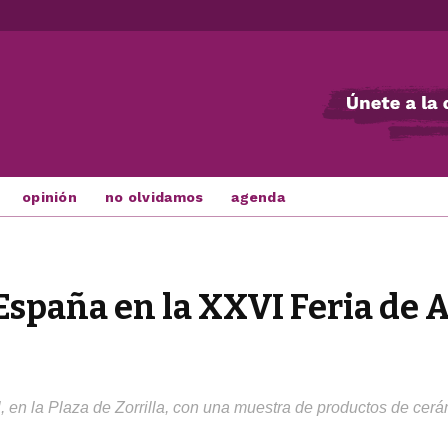
opinión
no olvidamos
agenda
 España en la XXVI Feria de 
l, en la Plaza de Zorrilla, con una muestra de productos de cerám