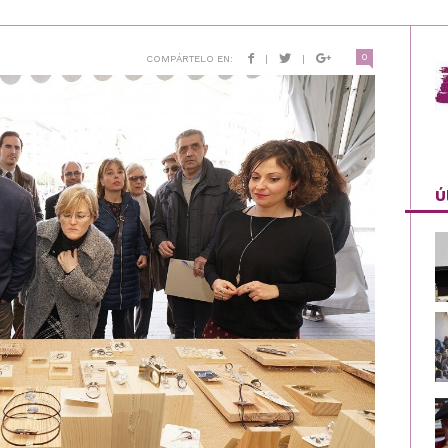
0
COMPÁRTELO EN:
|
|
Ú