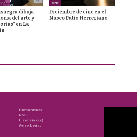
TICAS
CINE
nsuegra dibuja
Diciembre de cine en el
toria del arte y
Museo Patio Herreriano
torias” en La
ía
Hemeroteca
RSS
Licencia (cc)
Aviso Legal