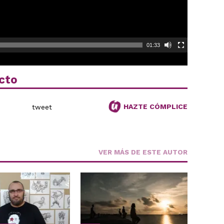
01:33
cto
HAZTE CÓMPLICE
tweet
VER MÁS DE ESTE AUTOR