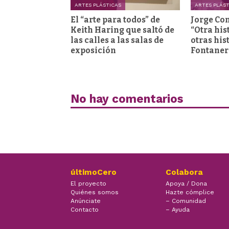
ARTES PLÁSTICAS
ARTES PLÁS
El “arte para todos” de
Jorge Co
Keith Haring que saltó de
“Otra his
las calles a las salas de
otras his
exposición
Fontaner
No hay comentarios
últimoCero
Colabora
El proyecto
Apoya / Dona
Quiénes somos
Hazte cómplice
Anúnciate
– Comunidad
Contacto
– Ayuda