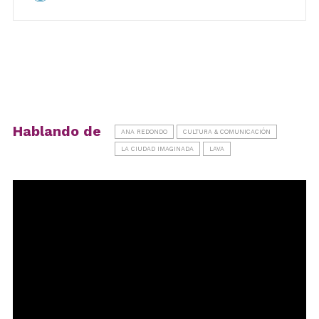
Hablando de
ANA REDONDO
CULTURA & COMUNICACIÓN
LA CIUDAD IMAGINADA
LAVA
Reproductor
de
vídeo