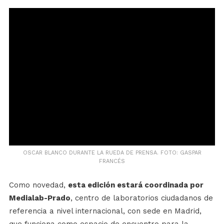
OSCAR BLANCO DURANTE LA RUEDA DE PRENSA. FOTO: GASPAR
FRANCÉS
Como novedad,
esta edición estará coordinada por
Medialab-Prado
, centro de laboratorios ciudadanos de
referencia a nivel internacional, con sede en Madrid,
que funciona como espacio de encuentro para la