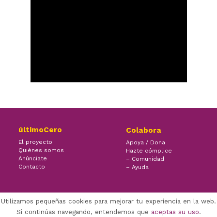
últimoCero
Colabora
El proyecto
Apoya / Dona
Quiénes somos
Hazte cómplice
Anúnciate
– Comunidad
Contacto
– Ayuda
Utilizamos pequeñas cookies para mejorar tu experiencia en la web.
×
Facebook Twitter Youtube
Si continúas navegando, entendemos que
aceptas su uso
.