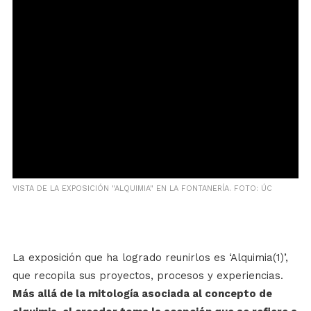
VISTA DE LA EXPOSICIÓN "ALQUIMIA" EN LA FONTANERÍA. FOTO: ÚC
La exposición que ha logrado reunirlos es ‘Alquimia(1)’,
que recopila sus proyectos, procesos y experiencias.
Más allá de la mitología asociada al concepto de