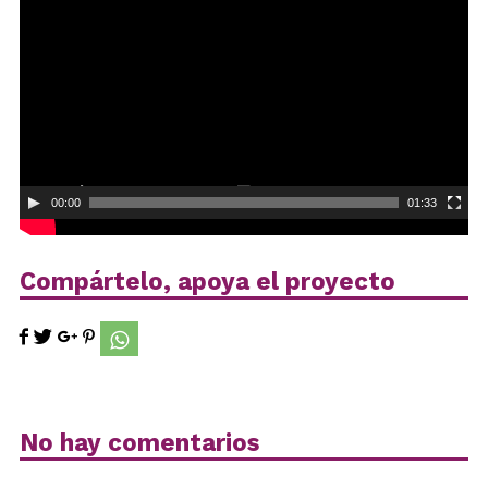
vídeo
00:00
01:33
Compártelo, apoya el proyecto
No hay comentarios