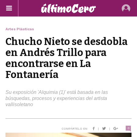
Artes Plásticas
Chucho Nieto se desdobla
en Andrés Trillo para
encontrarse en La
Fontanería
Su exposición 'Alquimia (1)' está basada en las
búsquedas, procesos y experiencias del artista
vallisoletano
0
COMPÁRTELO EN:
|
|