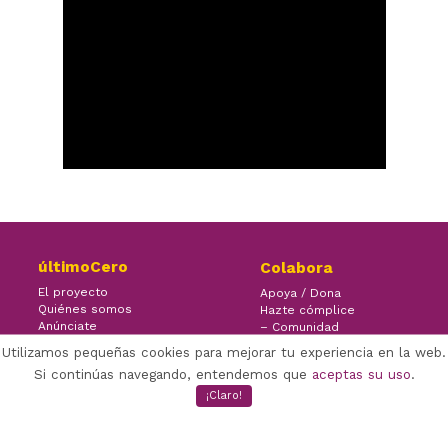
últimoCero
Colabora
El proyecto
Apoya / Dona
Quiénes somos
Hazte cómplice
Anúnciate
– Comunidad
Contacto
– Ayuda
Utilizamos pequeñas cookies para mejorar tu experiencia en la web.
Si continúas navegando, entendemos que
aceptas su uso
.
¡Claro!
×
Facebook Twitter Youtube