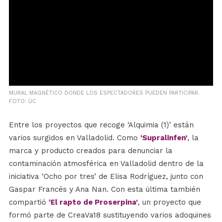
MURAL MAGNÉTICO DONDE LOS ESPECTADORES PUEDEN PARTICIPAR.
FOTO: ÚC
Entre los proyectos que recoge ‘Alquimia (1)’ están
varios surgidos en Valladolid. Como
‘Supralinfen’
, la
marca y producto creados para denunciar la
contaminación atmosférica en Valladolid dentro de la
iniciativa ‘Ocho por tres’ de Elisa Rodríguez, junto con
Gaspar Francés y Ana Nan. Con esta última también
compartió
‘El rapto de Proserpina’
, un proyecto que
formó parte de CreaVa18 sustituyendo varios adoquines