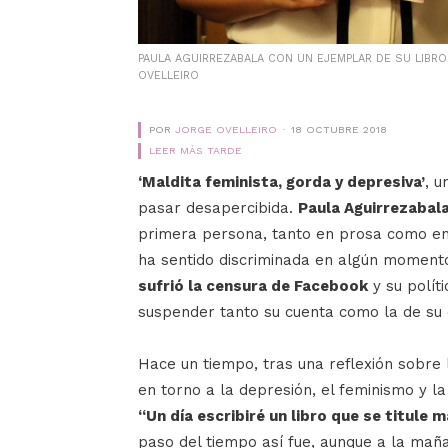
PAULA AGUIRREZABALA CON UN EJEMPLAR DE SU LIBRO 
OVELLEIRO
POR
JORGE OVELLEIRO
18 OCTUBRE 2018
LEER MÁS TARDE
‘Maldita feminista, gorda y depresiva’
, u
pasar desapercibida.
Paula Aguirrezabala
primera persona, tanto en prosa como en 
ha sentido discriminada en algún momento
sufrió la censura de Facebook
y su polít
suspender tanto su cuenta como la de su e
Hace un tiempo, tras una reflexión sobre
en torno a la depresión, el feminismo y la
“Un día escribiré un libro que se titule 
paso del tiempo así fue, aunque a la mañana