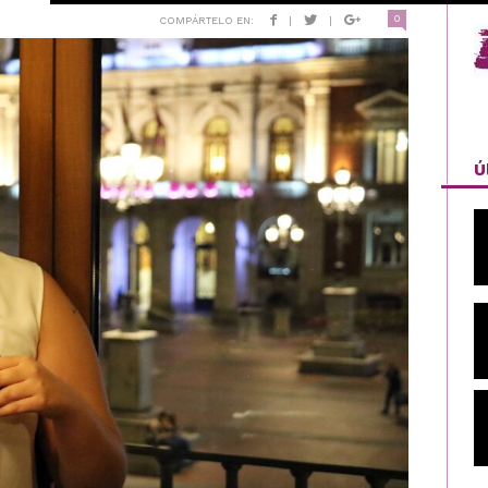
0
COMPÁRTELO EN:
|
|
Ú