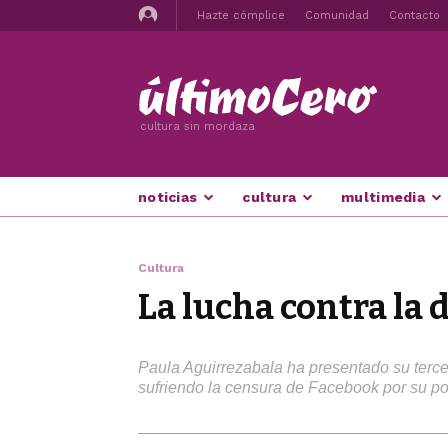
Hazte cómplice
Comunidad
Contacto
cultura sin mordaza
noticias
cultura
multimedia
Cultura
La lucha contra la 
Paula Aguirrezabala ha presentado su tercer
sufriendo la censura de Facebook por su p