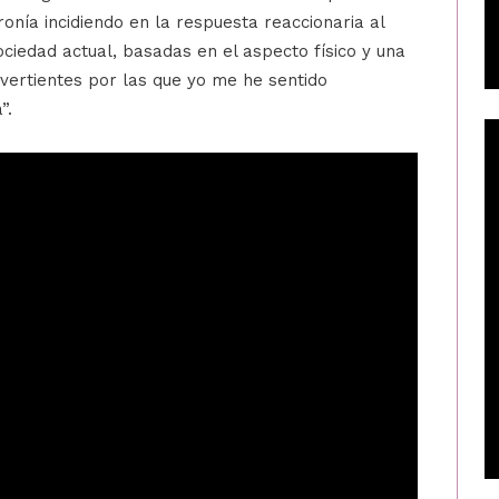
ronía incidiendo en la respuesta reaccionaria al
ociedad actual, basadas en el aspecto físico y una
s vertientes por las que yo me he sentido
”.