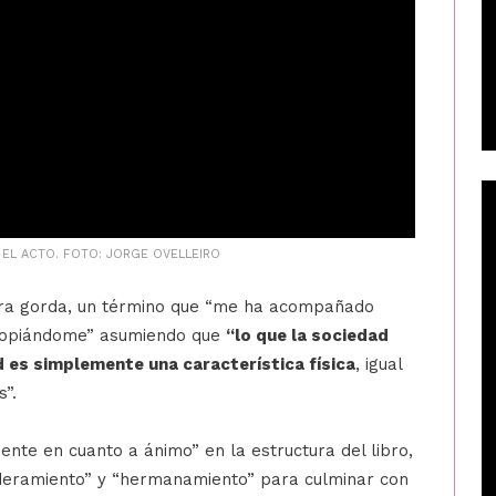
 EL ACTO. FOTO: JORGE OVELLEIRO
bra gorda, un término que “me ha acompañado
propiándome” asumiendo que
“lo que la sociedad
d es simplemente una característica física
, igual
s”.
te en cuanto a ánimo” en la estructura del libro,
deramiento” y “hermanamiento” para culminar con