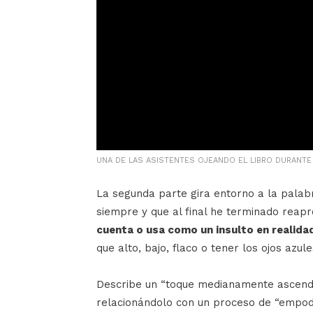
UNA DE LAS ASISTENTES OJEANDO EL LIBRO DURANTE
La segunda parte gira entorno a la pala
siempre y que al final he terminado rea
cuenta o usa como un insulto en realida
que alto, bajo, flaco o tener los ojos azule
Describe un “toque medianamente ascenden
relacionándolo con un proceso de “empo