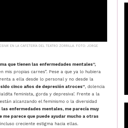
ESIVA' EN LA CAFETERÍA DEL TEATRO ZORRILLA. FOTO: JORGE
gma que tienen las enfermedades mentales”,
en mis propias carnes”. Pese a que ya lo hubiera
frenta a ella desde lo personal y no desde la
 sido cinco años de depresión atroces”
, dolencia
ldita feminista, gorda y depresiva’. Frente a la
 están alcanzando el feminismo o la diversidad
de las enfermedades mentales, me parecía muy
ue me parece que puede ayudar mucho a otras
incluso creciente estigma hacia ellas.