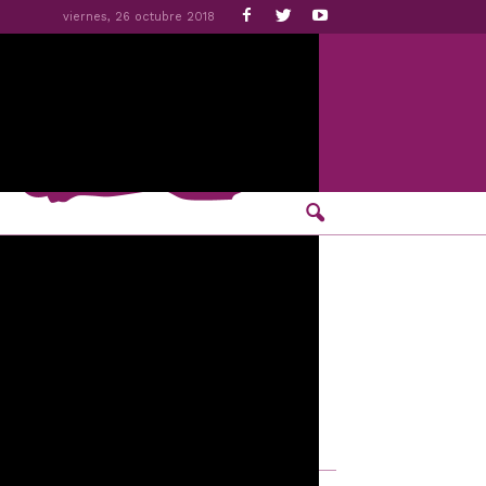
viernes, 26 octubre 2018
a y feminista
tización de las enfermedades mentales,