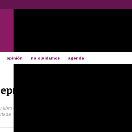
opinión
no olvidamos
agenda
depresión de una poeta gord
 libro en el que, desde sus vivencias, clama contra la estigma
ortada