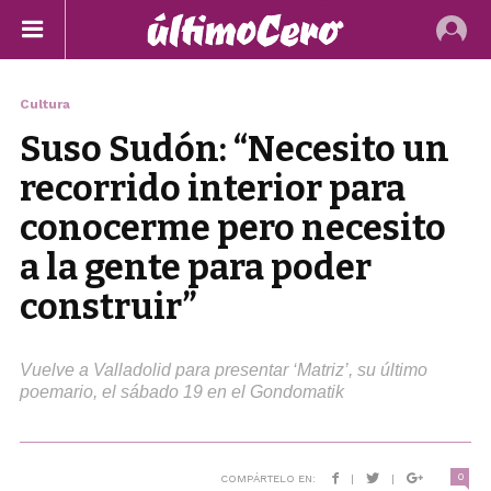
Cultura
Suso Sudón: “Necesito un
recorrido interior para
conocerme pero necesito
a la gente para poder
construir”
Vuelve a Valladolid para presentar ‘Matriz’, su último
poemario, el sábado 19 en el Gondomatik
0
COMPÁRTELO EN:
|
|