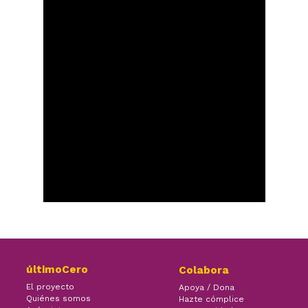
últimoCero
Colabora
El proyecto
Apoya / Dona
Quiénes somos
Hazte cómplice