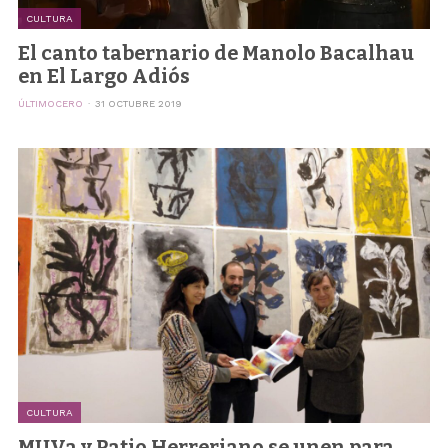
CULTURA
El canto tabernario de Manolo Bacalhau
en El Largo Adiós
ÚLTIMOCERO
31 OCTUBRE 2019
CULTURA
MUVa y Patio Herreriano se unen para