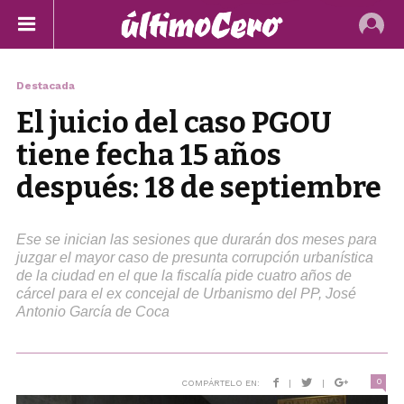
Destacada
El juicio del caso PGOU
tiene fecha 15 años
después: 18 de septiembre
Ese se inician las sesiones que durarán dos meses para
juzgar el mayor caso de presunta corrupción urbanística
de la ciudad en el que la fiscalía pide cuatro años de
cárcel para el ex concejal de Urbanismo del PP, José
Antonio García de Coca
0
COMPÁRTELO EN:
|
|