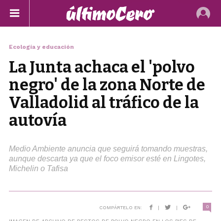
Ecología y educación
La Junta achaca el 'polvo
negro' de la zona Norte de
Valladolid al tráfico de la
autovía
Medio Ambiente anuncia que seguirá tomando muestras,
aunque descarta ya que el foco emisor esté en Lingotes,
Michelin o Tafisa
0
COMPÁRTELO EN:
|
|