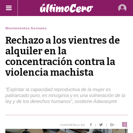
Movimientos Sociales
Rechazo a los vientres de
alquiler en la
concentración contra la
violencia machista
“Explotar la capacidad reproductiva de la mujer es
patriarcado puro, es misoginia y es una vulneración de la
ley y de los derechos humanos”, sostiene Adavasymt
0
COMPÁRTELO EN:
|
|