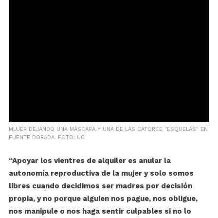
MUJER DEJANDO UNA MÁSCARA Y UNA DE LAS CATORCE "ESQUELAS" EN
FUENTE DORADA. FOTO: ÚC
“Apoyar los vientres de alquiler es anular la
autonomía reproductiva de la mujer y solo somos
libres cuando decidimos ser madres por decisión
propia, y no porque alguien nos pague, nos obligue,
nos manipule o nos haga sentir culpables si no lo