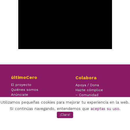
últimoCero
Colabora
El proyecto
Apoya / Dona
Quiénes somos
Hazte cómplice
Anúnciate
– Comunidad
Contacto
– Ayuda
Utilizamos pequeñas cookies para mejorar tu experiencia en la web.
Si continúas navegando, entendemos que
aceptas su uso
.
¡Claro!
×
Facebook Twitter Youtube