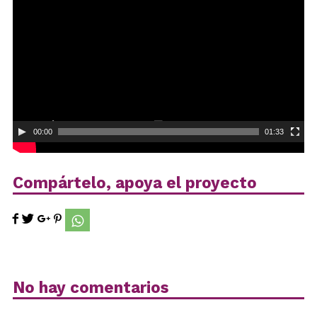
vídeo
00:00
01:33
Compártelo, apoya el proyecto
No hay comentarios