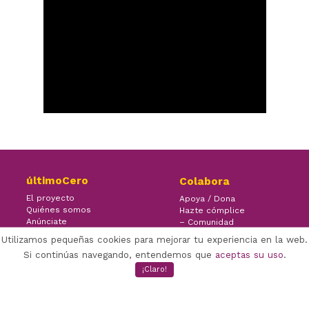
últimoCero
Colabora
El proyecto
Apoya / Dona
Quiénes somos
Hazte cómplice
Anúnciate
– Comunidad
Contacto
– Ayuda
Utilizamos pequeñas cookies para mejorar tu experiencia en la web.
Si continúas navegando, entendemos que
aceptas su uso
.
¡Claro!
×
Facebook Twitter Youtube
(CC) ÚLTIMOCERO | 2020