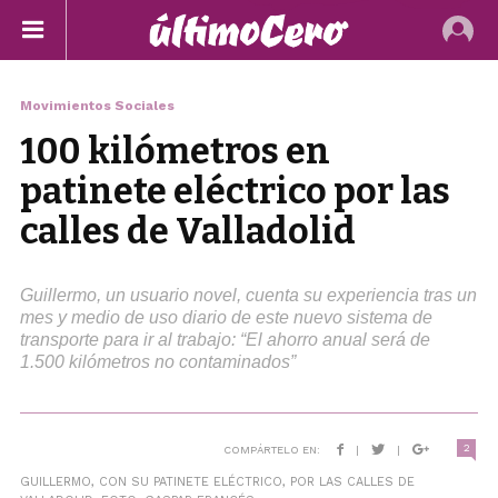
Movimientos Sociales
100 kilómetros en
patinete eléctrico por las
calles de Valladolid
Guillermo, un usuario novel, cuenta su experiencia tras un
mes y medio de uso diario de este nuevo sistema de
transporte para ir al trabajo: “El ahorro anual será de
1.500 kilómetros no contaminados”
2
COMPÁRTELO EN:
|
|
GUILLERMO, CON SU PATINETE ELÉCTRICO, POR LAS CALLES DE