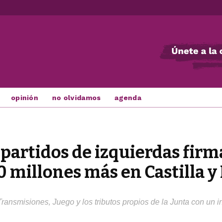
opinión
no olvidamos
agenda
s partidos de izquierdas firm
0 millones más en Castilla y
ransmisiones, Juego y los tributos propios de la Junta con un in