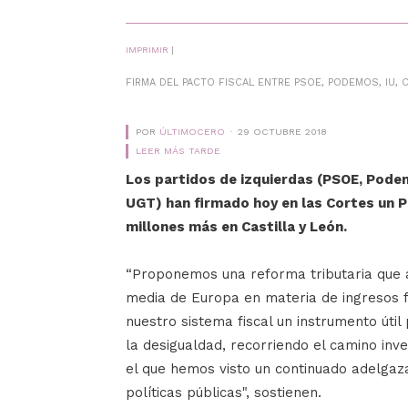
IMPRIMIR
|
FIRMA DEL PACTO FISCAL ENTRE PSOE, PODEMOS, IU, 
POR
ÚLTIMOCERO
29 OCTUBRE 2018
LEER MÁS TARDE
Los partidos de izquierdas (PSOE, Podem
UGT) han firmado hoy en las Cortes un P
millones más en Castilla y León.
“Proponemos una reforma tributaria que a
media de Europa en materia de ingresos f
nuestro sistema fiscal un instrumento útil 
la desigualdad, recorriendo el camino inve
el que hemos visto un continuado adelgaz
políticas públicas", sostienen.