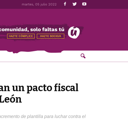
martes, 05 julio 2022
an un pacto fiscal
 León
cremento de plantilla para luchar contra el