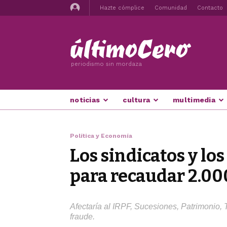
Hazte cómplice
Comunidad
Contacto
periodismo sin mordaza
noticias
cultura
multimedia
Política y Economía
Los sindicatos y lo
para recaudar 2.00
Afectaría al IRPF, Sucesiones, Patrimonio, T
fraude.