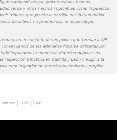
figuras impositivas que graven nuevos hechos
scalidad verde y otros hechos imponibles como impuestos
ucir tributos que graven la pérdida por la Comunidad
encia de activos no productivos, en especial por
ropea, en el conjunto de los países que forman la UE
consecuencia de las artimañas fiscales utilizadas por
ludir impuestos. Al menos se deberían duplicar los
inspección tributaria en Castilla y León y exigir a la
as para la gestión de los tributos cedidos y propios.
PODEMOS
PSOE
UGT