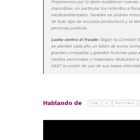
Proponemos por lo tanto establecer nuevas 
imponibles, en particular los referidos a fi
medioambientales. También se podrían introd
de todo tipo de recursos productivos y la ten
personas jurídicas.
Lucha contra el fraude:
Según la Comisión Eu
se pierden cada año un billón de euros como 
grandes compañías y grandes fortunas para e
medios personales y materiales dedicados a la 
AEAT la cesión de uso de sus bases informátic
Hablando de
CCOO
IU
PACTO FISCAL
Reproductor
de
vídeo