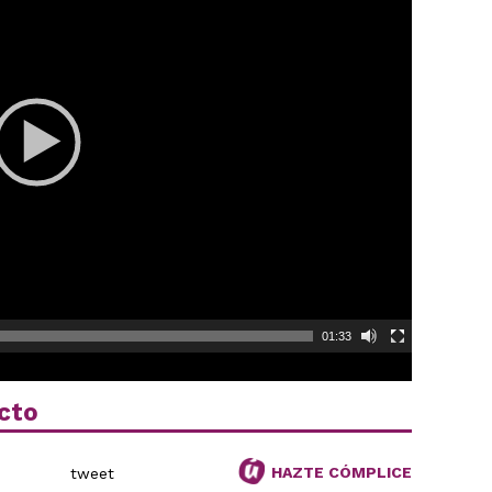
01:33
cto
HAZTE CÓMPLICE
tweet