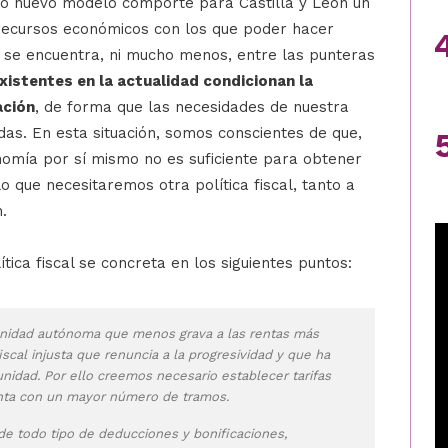
ho nuevo modelo comporte para Castilla y León un
s recursos económicos con los que poder hacer
o se encuentra, ni mucho menos, entre las punteras
xistentes en la actualidad condicionan la
ación
, de forma que las necesidades de nuestra
s. En esta situación, somos conscientes de que,
nomía por sí mismo no es suficiente para obtener
o que necesitaremos otra política fiscal, tanto a
.
ica fiscal se concreta en los siguientes puntos:
munidad autónoma que menos grava a las rentas más
iscal injusta que renuncia a la progresividad y que ha
idad. Por ello creemos necesario establecer tarifas
enta con un mayor número de tramos.
de todo tipo de deducciones y bonificaciones,