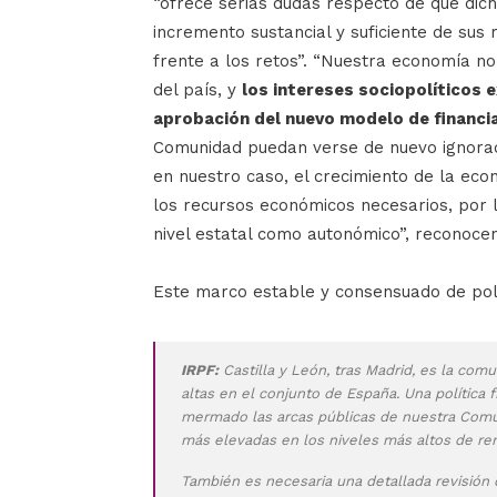
“ofrece serias dudas respecto de que dic
incremento sustancial y suficiente de su
frente a los retos”. “Nuestra economía n
del país, y
los intereses sociopolíticos e
aprobación del nuevo modelo de financi
Comunidad puedan verse de nuevo ignorada
en nuestro caso, el crecimiento de la eco
los recursos económicos necesarios, por l
nivel estatal como autonómico”, reconocen
Este marco estable y consensuado de polít
IRPF:
Castilla y León, tras Madrid, es la co
altas en el conjunto de España. Una política f
mermado las arcas públicas de nuestra Comun
más elevadas en los niveles más altos de r
También es necesaria una detallada revisión 