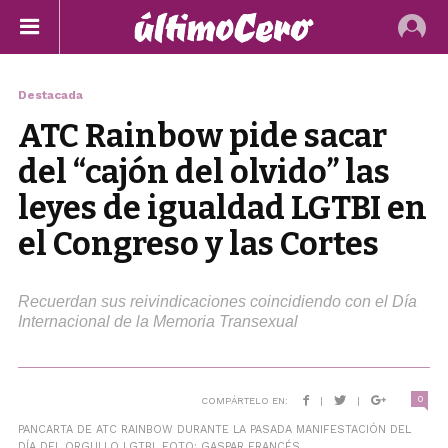
Destacada
ATC Rainbow pide sacar
del “cajón del olvido” las
leyes de igualdad LGTBI en
el Congreso y las Cortes
Recuerdan sus reivindicaciones coincidiendo con el Día
Internacional de la Memoria Transexual
0
COMPÁRTELO EN:
|
|
PANCARTA DE ATC RAINBOW DURANTE LA PASADA MANIFESTACIÓN DEL
DÍA DEL ORGULLO LGTBI. FOTO: GASPAR FRANCÉS