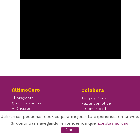
últimoCero
Colabora
El proyecto
Apoya / Dona
Quiénes somos
Hazte cómplice
Anúnciate
– Comunidad
Contacto
– Ayuda
Utilizamos pequeñas cookies para mejorar tu experiencia en la web.
Si continúas navegando, entendemos que
aceptas su uso
.
¡Claro!
×
Facebook Twitter Youtube