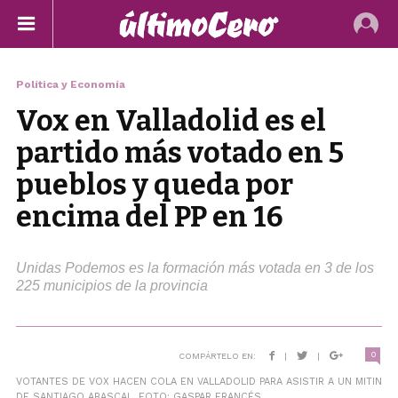
Política y Economía
Vox en Valladolid es el
partido más votado en 5
pueblos y queda por
encima del PP en 16
Unidas Podemos es la formación más votada en 3 de los
225 municipios de la provincia
0
COMPÁRTELO EN:
|
|
VOTANTES DE VOX HACEN COLA EN VALLADOLID PARA ASISTIR A UN MITIN
DE SANTIAGO ABASCAL. FOTO: GASPAR FRANCÉS