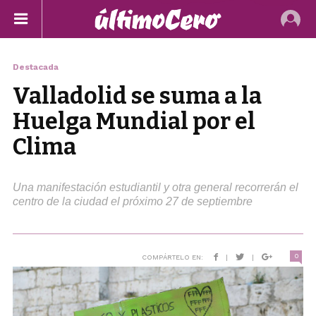
Destacada
Valladolid se suma a la
Huelga Mundial por el
Clima
Una manifestación estudiantil y otra general recorrerán el
centro de la ciudad el próximo 27 de septiembre
0
COMPÁRTELO EN:
|
|