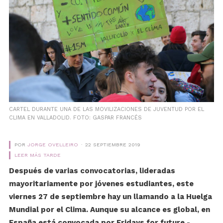
CARTEL DURANTE UNA DE LAS MOVILIZACIONES DE JUVENTUD POR EL
CLIMA EN VALLADOLID. FOTO: GASPAR FRANCÉS
POR
JORGE OVELLEIRO
22 SEPTIEMBRE 2019
LEER MÁS TARDE
Después de varias convocatorias, lideradas
mayoritariamente por jóvenes estudiantes, este
viernes 27 de septiembre hay un llamando a la Huelga
Mundial por el Clima. Aunque su alcance es global, en
España está convocada por Fridays for future -