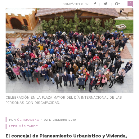
0
COMPÁRTELO EN:
|
|
CELEBRACIÓN EN LA PLAZA MAYOR DEL DÍA INTERNACIONAL DE LAS
PERSONAS CON DISCAPACIDAD.
POR
ÚLTIMOCERO
02 DICIEMBRE 2019
LEER MÁS TARDE
El concejal de Planeamiento Urbanístico y Vivienda,