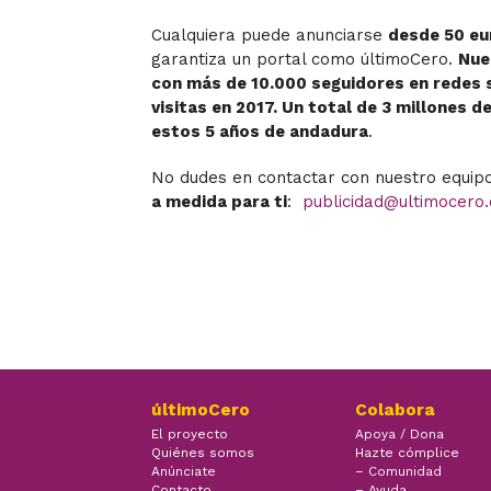
Cualquiera puede anunciarse
desde 50 eu
garantiza un portal como últimoCero.
Nue
con más de 10.000 seguidores en redes s
visitas en 2017. Un total de 3 millones d
estos 5 años de andadura
.
No dudes en contactar con nuestro equip
a medida para ti
:
publicidad@ultimocero
últimoCero
Colabora
El proyecto
Apoya / Dona
Quiénes somos
Hazte cómplice
Anúnciate
– Comunidad
Contacto
– Ayuda