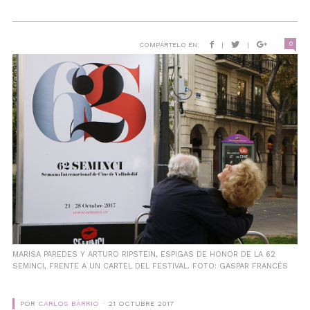
0
COMPÁRTELO EN:
|
|
MARISA PAREDES Y ARTURO RIPSTEIN, ESPIGAS DE HONOR DE LA 62
SEMINCI, FRENTE A UN CARTEL DEL FESTIVAL. FOTO: GASPAR FRANCÉS
POR
CARLOS BARRIO
21 OCTUBRE 2017