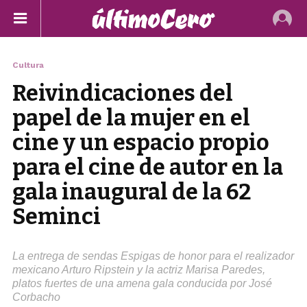
Cultura
Reivindicaciones del
papel de la mujer en el
cine y un espacio propio
para el cine de autor en la
gala inaugural de la 62
Seminci
La entrega de sendas Espigas de honor para el realizador
mexicano Arturo Ripstein y la actriz Marisa Paredes,
platos fuertes de una amena gala conducida por José
Corbacho