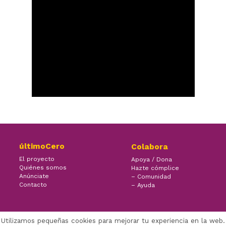
últimoCero
Colabora
El proyecto
Apoya / Dona
Quiénes somos
Hazte cómplice
Anúnciate
– Comunidad
Contacto
– Ayuda
Utilizamos pequeñas cookies para mejorar tu experiencia en la web.