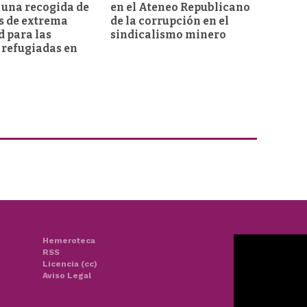
 una recogida de
en el Ateneo Republicano
s de extrema
de la corrupción en el
d para las
sindicalismo minero
 refugiadas en
Hemeroteca
RSS
Licencia (cc)
Aviso Legal