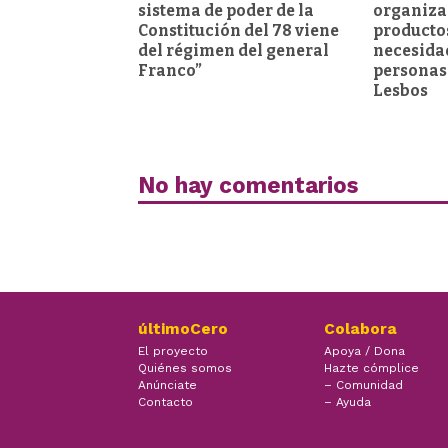
sistema de poder de la
organiza
Constitución del 78 viene
producto
del régimen del general
necesida
Franco”
personas
Lesbos
No hay comentarios
últimoCero
Colabora
El proyecto
Apoya / Dona
Quiénes somos
Hazte cómplice
Anúnciate
– Comunidad
Contacto
– Ayuda