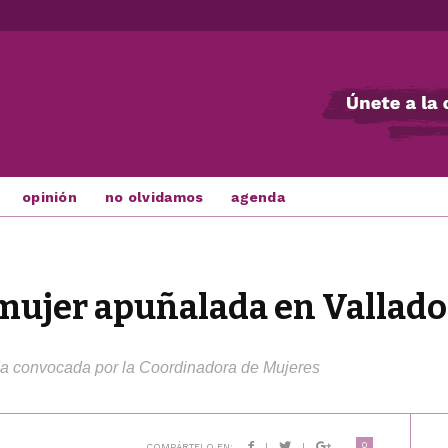
opinión
no olvidamos
agenda
 mujer apuñalada en Vallado
da convocada por la Coordinadora de Mujeres
0
COMPÁRTELO EN:
|
|