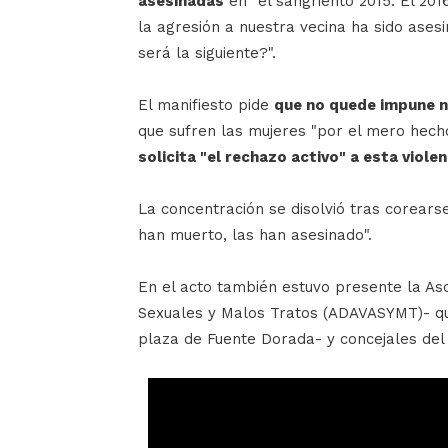
asesinadas
en "el sangriento 2015. El 20
la agresión a nuestra vecina ha sido ases
será la siguiente?".
El manifiesto pide
que no quede impune n
que sufren las mujeres "por el mero hech
solicita "el rechazo activo" a esta violen
La concentración se disolvió tras corears
han muerto, las han asesinado".
En el acto también estuvo presente la Aso
Sexuales y Malos Tratos (ADAVASYMT)- qu
plaza de Fuente Dorada- y concejales del