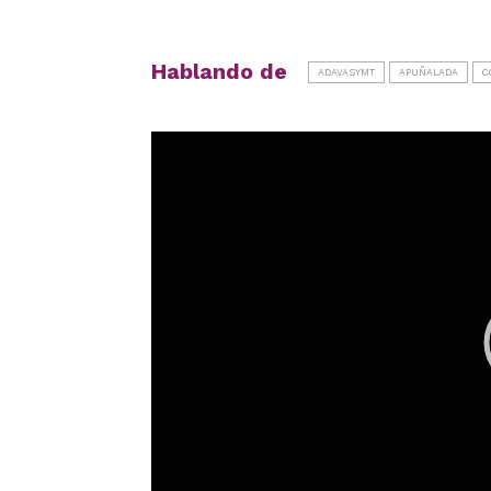
Hablando de
ADAVASYMT
APUÑALADA
C
Reproductor
de
vídeo