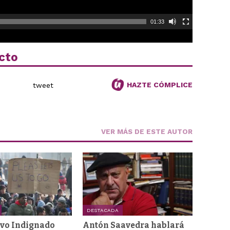
01:33
cto
HAZTE CÓMPLICE
tweet
VER MÁS DE ESTE AUTOR
DESTACADA
ivo Indignado
Antón Saavedra hablará