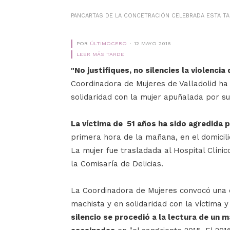
PANCARTAS DE LA CONCETRACIÓN CELEBRADA ESTA TA
POR
ÚLTIMOCERO
12 MAYO 2016
LEER MÁS TARDE
"No justifiques, no silencies la violencia
Coordinadora de Mujeres de Valladolid h
solidaridad con la mujer apuñalada por su
La víctima de 51 años ha sido agredida p
primera hora de la mañana, en el domicilio 
La mujer fue trasladada al Hospital Clínic
la Comisaría de Delicias.
La Coordinadora de Mujeres convocó una 
machista y en solidaridad con la víctima y
silencio se procedió a la lectura de un m