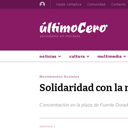
Hazte cómplice
Comunidad
Contacto
periodismo sin mordaza
noticias
cultura
multimedia
Movimientos Sociales
Solidaridad con la
Concentración en la plaza de Fuente Dora
IMPRIMIR
|