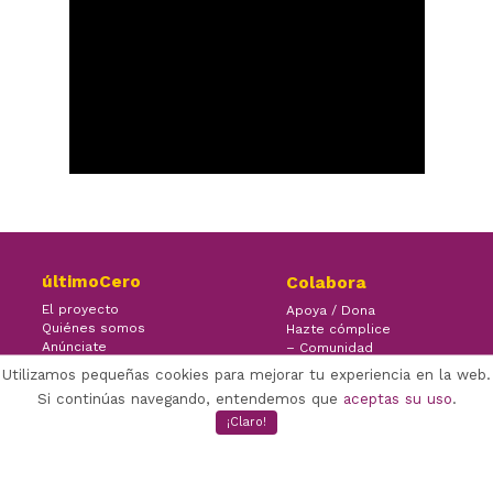
últimoCero
Colabora
El proyecto
Apoya / Dona
Quiénes somos
Hazte cómplice
Anúnciate
– Comunidad
Contacto
– Ayuda
Utilizamos pequeñas cookies para mejorar tu experiencia en la web.
Si continúas navegando, entendemos que
aceptas su uso
.
¡Claro!
×
Facebook Twitter Youtube
(CC) ÚLTIMOCERO | 2019