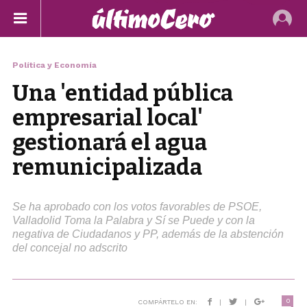
Política y Economía
Una 'entidad pública
empresarial local'
gestionará el agua
remunicipalizada
Se ha aprobado con los votos favorables de PSOE,
Valladolid Toma la Palabra y Sí se Puede y con la
negativa de Ciudadanos y PP, además de la abstención
del concejal no adscrito
0
COMPÁRTELO EN:
|
|