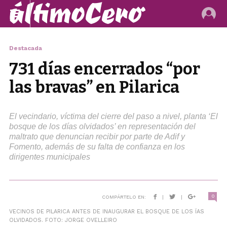
Destacada
731 días encerrados “por
las bravas” en Pilarica
El vecindario, víctima del cierre del paso a nivel, planta ‘El
bosque de los días olvidados’ en representación del
maltrato que denuncian recibir por parte de Adif y
Fomento, además de su falta de confianza en los
dirigentes municipales
0
COMPÁRTELO EN:
|
|
VECINOS DE PILARICA ANTES DE INAUGURAR EL BOSQUE DE LOS ÏAS
OLVIDADOS. FOTO: JORGE OVELLEIRO