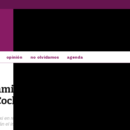
opinión
no olvidamos
agenda
mientos gratis el 22 de sep
 Coche
i en recorrido urbano, solicitados mediante la aplicación “pidet
drán el importe del servicio mínimo que es de 3,40 euros