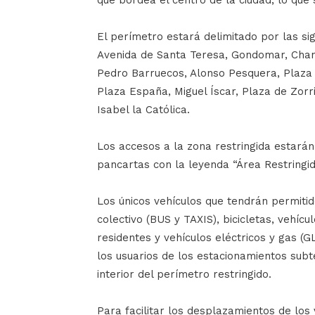
que bordea el centro de la ciudad, lo que
El perímetro estará delimitado por las si
Avenida de Santa Teresa, Gondomar, Chanc
Pedro Barruecos, Alonso Pesquera, Plaza 
Plaza España, Miguel Íscar, Plaza de Zorri
Isabel la Católica.
Los accesos a la zona restringida estarán
pancartas con la leyenda “Área Restringid
Los únicos vehículos que tendrán permitid
colectivo (BUS y TAXIS), bicicletas, vehíc
residentes y vehículos eléctricos y gas (G
los usuarios de los estacionamientos sub
interior del perímetro restringido.
Para facilitar los desplazamientos de los 