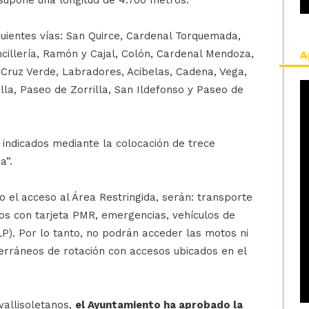
 supone una longitud de 4.700 metros.
guientes vías: San Quirce, Cardenal Torquemada,
illería, Ramón y Cajal, Colón, Cardenal Mendoza,
A
Cruz Verde, Labradores, Acibelas, Cadena, Vega,
lla, Paseo de Zorrilla, San Ildefonso y Paseo de
 indicados mediante la colocación de trece
a”.
o el acceso al Área Restringida, serán: transporte
ulos con tarjeta PMR, emergencias, vehículos de
LP). Por lo tanto, no podrán acceder las motos ni
terráneos de rotación con accesos ubicados en el
vallisoletanos,
el Ayuntamiento ha aprobado la