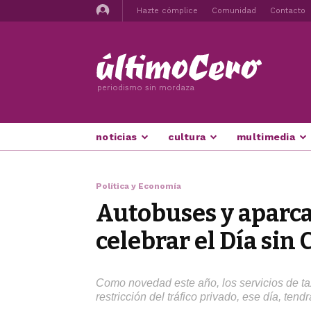
Hazte cómplice
Comunidad
Contacto
periodismo sin mordaza
noticias
cultura
multimedia
Política y Economía
Autobuses y aparca
celebrar el Día sin
Como novedad este año, los servicios de tax
restricción del tráfico privado, ese día, ten