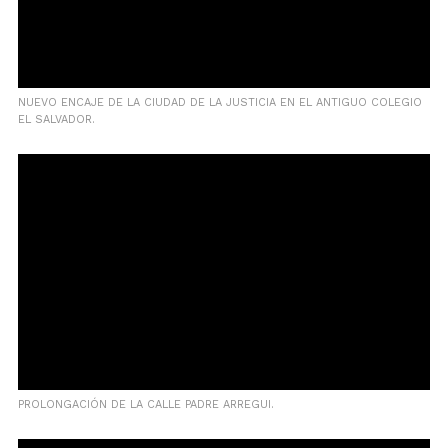
NUEVO ENCAJE DE LA CIUDAD DE LA JUSTICIA EN EL ANTIGUO COLEGIO
EL SALVADOR.
PROLONGACIÓN DE LA CALLE PADRE ARREGUI.