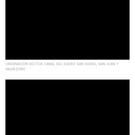
ORDENACIÓN SECTOR CANAL DEL DUERO SAN ISIDRO, SAN JUAN Y
VALDEZOÑO