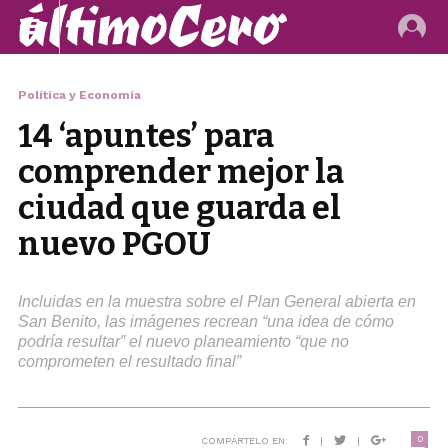
Política y Economía
14 ‘apuntes’ para
comprender mejor la
ciudad que guarda el
nuevo PGOU
Incluidas en la muestra sobre el Plan General abierta en
San Benito, las imágenes recrean “una idea de cómo
podría resultar” el nuevo planeamiento “que no
comprometen el resultado final”
0
COMPÁRTELO EN:
|
|