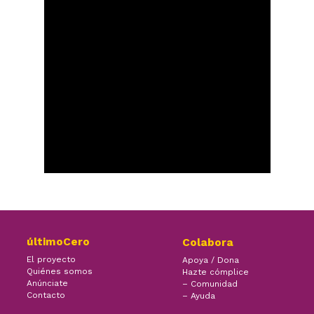
últimoCero
Colabora
El proyecto
Apoya / Dona
Quiénes somos
Hazte cómplice
Anúnciate
– Comunidad
Contacto
– Ayuda