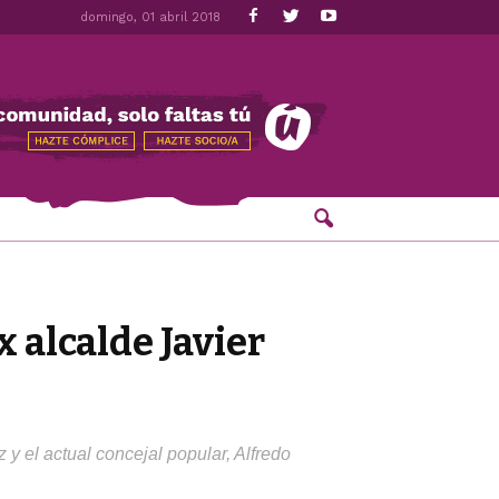
domingo, 01 abril 2018
x alcalde Javier
y el actual concejal popular, Alfredo