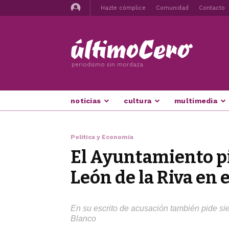
Hazte cómplice
Comunidad
Contacto
periodismo sin mordaza
noticias
cultura
multimedia
Política y Economía
El Ayuntamiento pid
León de la Riva en 
En su escrito de acusación también pide sie
Blanco