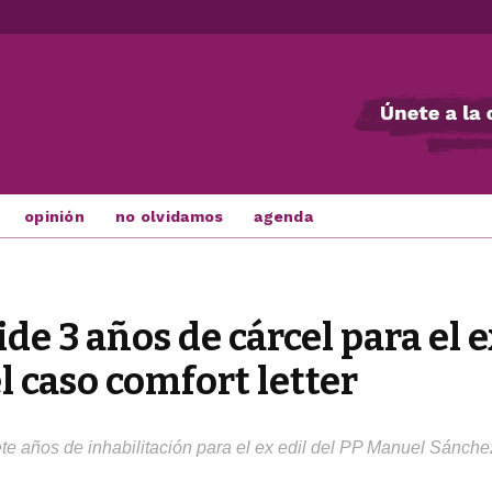
opinión
no olvidamos
agenda
e 3 años de cárcel para el e
el caso comfort letter
te años de inhabilitación para el ex edil del PP Manuel Sánchez 