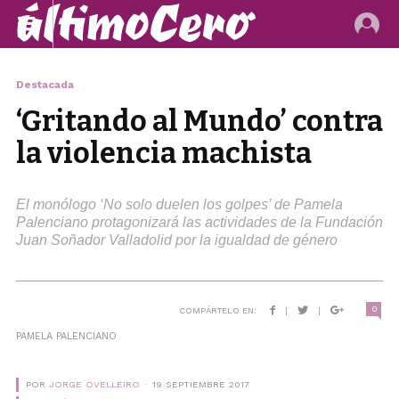
Destacada
‘Gritando al Mundo’ contra
la violencia machista
El monólogo ‘No solo duelen los golpes’ de Pamela
Palenciano protagonizará las actividades de la Fundación
Juan Soñador Valladolid por la igualdad de género
0
COMPÁRTELO EN:
|
|
PAMELA PALENCIANO
POR
JORGE OVELLEIRO
19 SEPTIEMBRE 2017