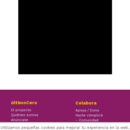
últimoCero
Colabora
El proyecto
Apoya / Dona
Quiénes somos
Hazte cómplice
Anúnciate
– Comunidad
Contacto
– Ayuda
Utilizamos pequeñas cookies para mejorar tu experiencia en la web.