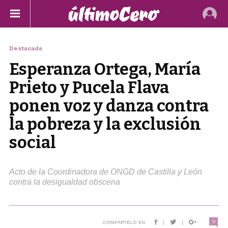
Destacada
Esperanza Ortega, María
Prieto y Pucela Flava
ponen voz y danza contra
la pobreza y la exclusión
social
Acto de la Coordinadora de ONGD de Castilla y León
contra la desigualdad obscena
0
COMPÁRTELO EN:
|
|