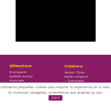
últimoCero
Colabora
El proyecto
Apoya / Dona
Quiénes somos
Hazte cómplice
Anúnciate
– Comunidad
Contacto
– Ayuda
Utilizamos pequeñas cookies para mejorar tu experiencia en la web.
Si continúas navegando, entendemos que
aceptas su uso
.
¡Claro!
×
Facebook Twitter Youtube