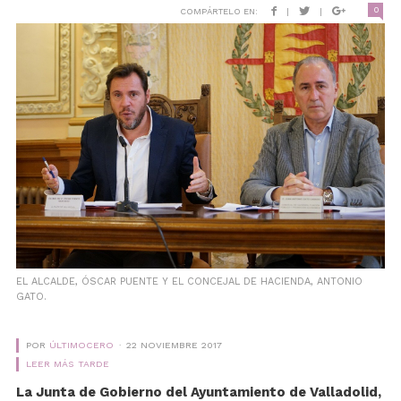
0
COMPÁRTELO EN:
|
|
EL ALCALDE, ÓSCAR PUENTE Y EL CONCEJAL DE HACIENDA, ANTONIO
GATO.
POR
ÚLTIMOCERO
22 NOVIEMBRE 2017
LEER MÁS TARDE
La Junta de Gobierno del Ayuntamiento de Valladolid,