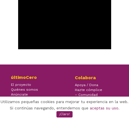
últimoCero
Colabora
El proyecto
Apoya / Dona
Quiénes somos
Hazte cómplice
Anúnciate
– Comunidad
Contacto
– Ayuda
Utilizamos pequeñas cookies para mejorar tu experiencia en la web.
Si continúas navegando, entendemos que
aceptas su uso
.
¡Claro!
×
Facebook Twitter Youtube