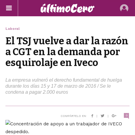
Laboral
El TSJ vuelve a dar la razón
a CGT en la demanda por
esquirolaje en Iveco
La empresa vulneró el derecho fundamental de huelga
durante los días 15 y 17 de marzo de 2016 / Se le
condena a pagar 2.000 euros
0
COMPÁRTELO EN:
|
|