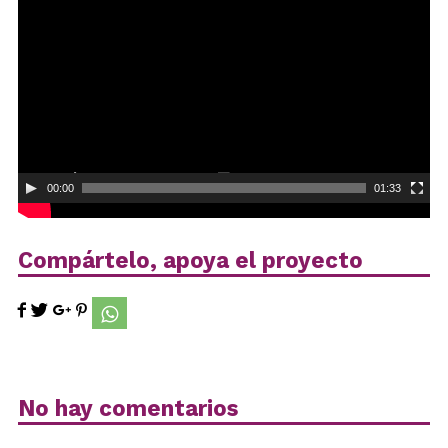
de
vídeo
00:00
01:33
Compártelo, apoya el proyecto
No hay comentarios