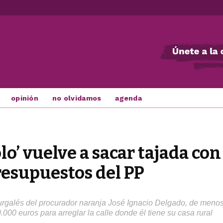
opinión
no olvidamos
agenda
o’ vuelve a sacar tajada con
resupuestos del PP
 burgalés del procurador naranja José Ignacio Delgado, de meno
000 euros para arreglar la calle donde él tiene su casa rural