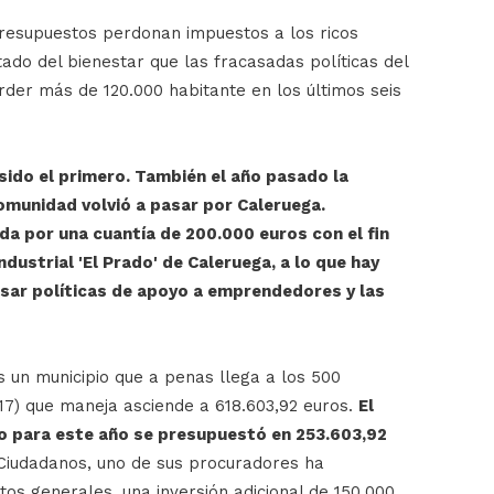
 presupuestos perdonan impuestos a los ricos
tado del bienestar que las fracasadas políticas del
rder más de 120.000 habitante en los últimos seis
sido el primero. También el año pasado la
omunidad volvió a pasar por Caleruega.
a por una cuantía de 200.000 euros con el fin
dustrial 'El Prado' de Caleruega, a lo que hay
sar políticas de apoyo a emprendedores y las
 un municipio que a penas llega a los 500
17) que maneja asciende a 618.603,92 euros.
El
o para este año se presupuestó en 253.603,92
Ciudadanos, uno de sus procuradores ha
os generales, una inversión adicional de 150.000