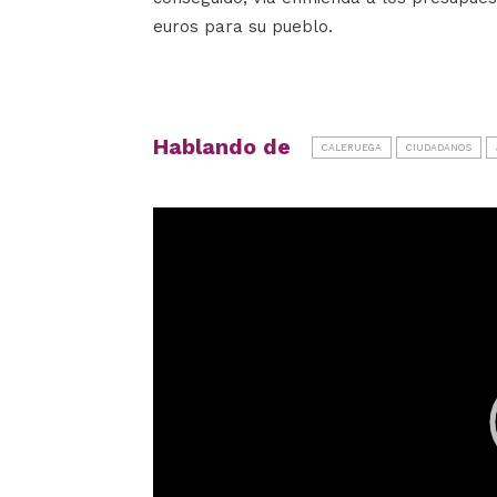
euros para su pueblo.
Hablando de
CALERUEGA
CIUDADANOS
Reproductor
de
vídeo