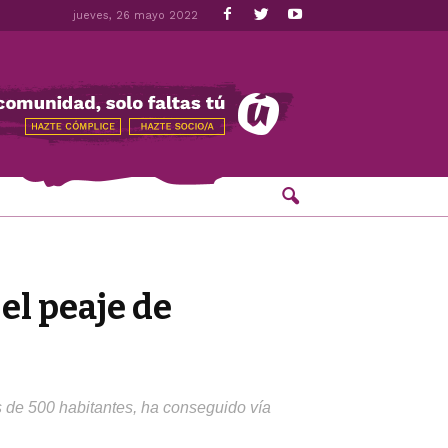
jueves, 26 mayo 2022
 el peaje de
s de 500 habitantes, ha conseguido vía