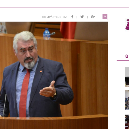
0
COMPÁRTELO EN:
|
|
Ú