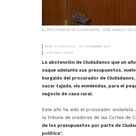
EL PROCURADOR DE CIUDADANOS, JOSÉ IGNACIO DELG
POR
ÚLTIMOCERO
20 DICIEMBRE 2017
LEER MÁS TARDE
La abstención de Ciudadanos que un año 
saque adelante sus presupuestos, vuelve
burgalés del procurador de Ciudadanos,
sacar tajada, vía enmiendas, para el peq
negocio de casa rural.
Este año ha sido el procurador socialista
la tribuna de oradores de las Cortes de C
de los presupuestos por parte de Ciudada
política”.