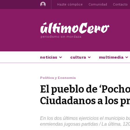
Hazte cómplice
Comunidad
Contacto
periodismo sin mordaza
noticias
cultura
multimedia
Política y Economía
El pueblo de ‘Pochol
Ciudadanos a los p
En los dos últimos ejercicios el municipio
enmiendas jugosas partidas / La última, 120.