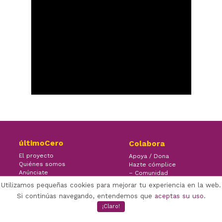
últimoCero
Colabora
El proyecto
Apoya / Dona
Quiénes somos
Hazte cómplice
Anúnciate
– Comunidad
Contacto
– Ayuda
Utilizamos pequeñas cookies para mejorar tu experiencia en la web.
Si continúas navegando, entendemos que
aceptas su uso
.
¡Claro!