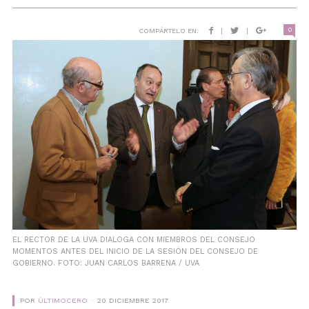
0
COMPÁRTELO EN:
|
|
EL RECTOR DE LA UVA DIALOGA CON MIEMBROS DEL CONSEJO
MOMENTOS ANTES DEL INICIO DE LA SESIÓN DEL CONSEJO DE
GOBIERNO. FOTO: JUAN CARLOS BARRENA / UVA
POR
ÚLTIMOCERO
20 DICIEMBRE 2017