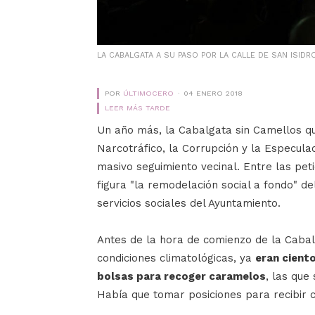
LA CABALGATA A SU PASO POR LA CALLE DE SAN ISIDR
POR
ÚLTIMOCERO
04 ENERO 2018
LEER MÁS TARDE
Un año más, la Cabalgata sin Camellos qu
Narcotráfico, la Corrupción y la Especulac
masivo seguimiento vecinal. Entre las peti
figura "la remodelación social a fondo" de
servicios sociales del Ayuntamiento.
Antes de la hora de comienzo de la Cabal
condiciones climatológicas, ya
eran cient
bolsas para recoger caramelos
, las que
Había que tomar posiciones para recibir