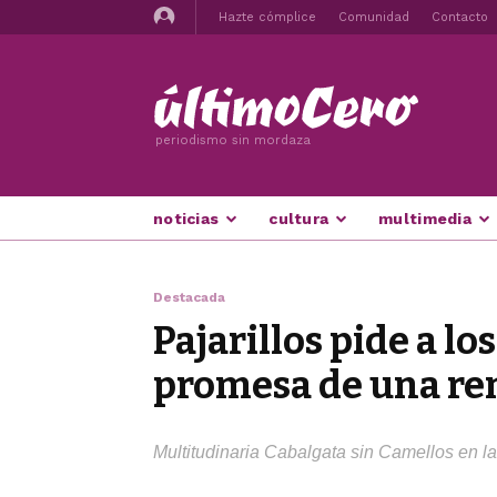
Hazte cómplice
Comunidad
Contacto
periodismo sin mordaza
noticias
cultura
multimedia
Destacada
Pajarillos pide a 
promesa de una rem
Multitudinaria Cabalgata sin Camellos en l