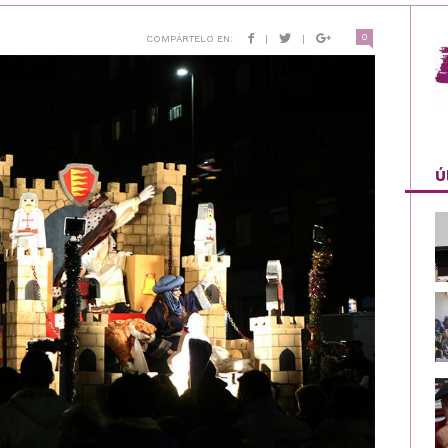
0
COMPÁRTELO EN:
|
|
Ú