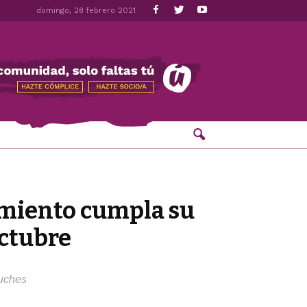
domingo, 28 febrero 2021
tamiento cumpla su
Octubre
luches