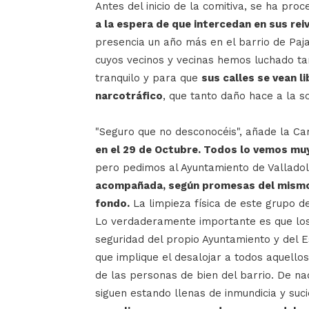
Antes del inicio de la comitiva, se ha proc
a la espera de que intercedan en sus rei
presencia un año más en el barrio de Pajar
cuyos vecinos y vecinas hemos luchado tan
tranquilo y para que
sus calles se vean l
narcotráfico
, que tanto daño hace a la s
"Seguro que no desconocéis", añade la Ca
en el 29 de Octubre. Todos lo vemos muy
pero pedimos al Ayuntamiento de Vallado
acompañada, según promesas del mismo 
fondo.
La limpieza física de este grupo d
Lo verdaderamente importante es que los 
seguridad del propio Ayuntamiento y del E
que implique el desalojar a todos aquell
de las personas de bien del barrio. De nad
siguen estando llenas de inmundicia y suc