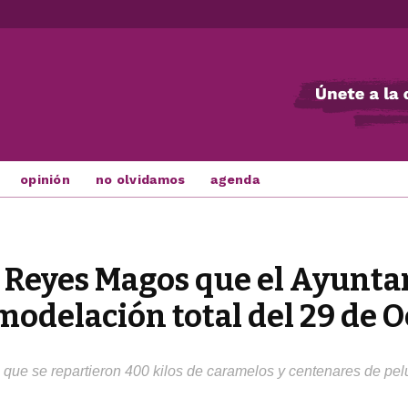
opinión
no olvidamos
agenda
los Reyes Magos que el Ayun
odelación total del 29 de 
a que se repartieron 400 kilos de caramelos y centenares de pe