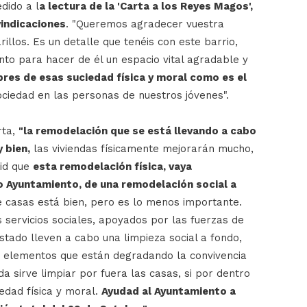
edido a l
a lectura de la 'Carta a los Reyes Magos',
vindicaciones
. "Queremos agradecer vuestra
illos. Es un detalle que tenéis con este barrio,
to para hacer de él un espacio vital agradable y
ibres de esas suciedad física y moral como es el
ociedad en las personas de nuestros jóvenes".
rta,
"la
re
modelación que se está llevando a cabo
 bien,
las viviendas físicamente mejorarán mucho,
lid que
esta remodelación física, vaya
Ayuntamiento, de una remodelación social a
e casas está bien, pero es lo menos importante.
servicios sociales, apoyados por las fuerzas de
stado lleven a cabo una limpieza social a fondo,
os elementos que están degradando la convivencia
a sirve limpiar por fuera las casas, si por dentro
iedad física y moral.
Ayudad al Ayuntamiento a