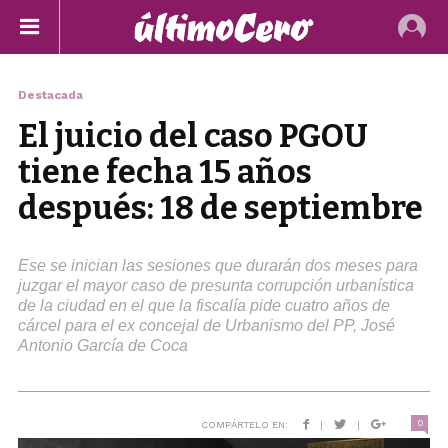
Destacada
El juicio del caso PGOU
tiene fecha 15 años
después: 18 de septiembre
Ese se inician las sesiones que durarán dos meses para
juzgar el mayor caso de presunta corrupción urbanística
de la ciudad en el que la fiscalía pide cuatro años de
cárcel para el ex concejal de Urbanismo del PP, José
Antonio García de Coca
0
COMPÁRTELO EN:
|
|