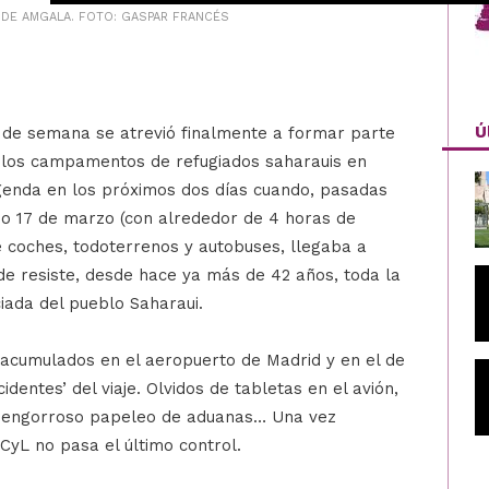
 DE AMGALA. FOTO: GASPAR FRANCÉS
Ú
n de semana se atrevió finalmente a formar parte
 a los campamentos de refugiados saharauis en
genda en los próximos dos días cuando, pasadas
do 17 de marzo (con alrededor de 4 horas de
de coches, todoterrenos y autobuses, llegaba a
 resiste, desde hace ya más de 42 años, toda la
ciada del pueblo Saharaui.
acumulados en el aeropuerto de Madrid y en el de
identes’ del viaje. Olvidos de tabletas en el avión,
l engorroso papeleo de aduanas… Una vez
CyL no pasa el último control.