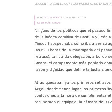
ENCUENTRO CON EL CONSEJO MUNICIPAL DE LA DAIRA
POR
ÚLTIMOCERO
25 MARZO 2018
LEER MÁS TARDE
Ninguno de los políticos que el pasado fi
de la inédita comitiva de Castilla y León
Tindouff sospechaba cómo iba a ser su a
las 6,30 horas de la madrugada del pasa
retraso), la nutrida delegación, a bordo 
Smara, el campamento más poblado donde
razón y dignidad que define la lucha silen
Atrás quedaban ya los primeros retrasos 
Árgel, donde tienen lugar los primeros ‘inc
confusiones a la hora de cumplimentar e
recuperado el equipaje, la cámara de RTV