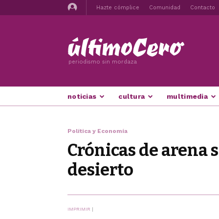
Hazte cómplice
Comunidad
Contacto
periodismo sin mordaza
noticias
cultura
multimedia
Política y Economía
Crónicas de arena s
desierto
IMPRIMIR
|