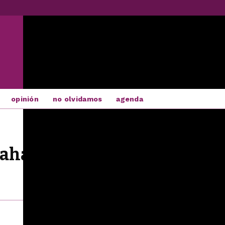
opinión
no olvidamos
agenda
aharaui. Así se exprimen los 
0
COMPÁRTELO EN:
|
|