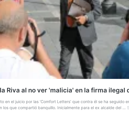
 Riva al no ver 'malicia' en la firma ilegal 
lto en el juicio por las ‘Comfort Letters’ que contra él se ha seguido 
 los que compartió banquillo. Inicialmente para el ex alcalde del …