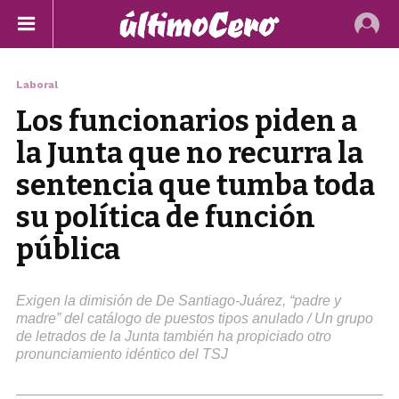
Laboral
Los funcionarios piden a
la Junta que no recurra la
sentencia que tumba toda
su política de función
pública
Exigen la dimisión de De Santiago-Juárez, “padre y
madre” del catálogo de puestos tipos anulado / Un grupo
de letrados de la Junta también ha propiciado otro
pronunciamiento idéntico del TSJ