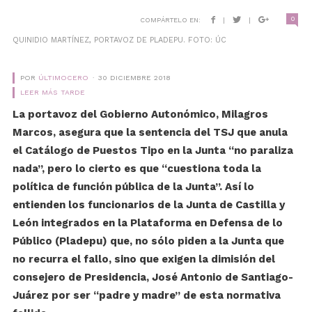
0
COMPÁRTELO EN:
|
|
QUINIDIO MARTÍNEZ, PORTAVOZ DE PLADEPU. FOTO: ÚC
POR
ÚLTIMOCERO
30 DICIEMBRE 2018
LEER MÁS TARDE
La portavoz del Gobierno Autonómico, Milagros
Marcos, asegura que la sentencia del TSJ que anula
el Catálogo de Puestos Tipo en la Junta “no paraliza
nada”, pero lo cierto es que “cuestiona toda la
política de función pública de la Junta”. Así lo
entienden los funcionarios de la Junta de Castilla y
León integrados en la Plataforma en Defensa de lo
Público (Pladepu) que, no sólo piden a la Junta que
no recurra el fallo, sino que exigen la dimisión del
consejero de Presidencia, José Antonio de Santiago-
Juárez por ser “padre y madre” de esta normativa