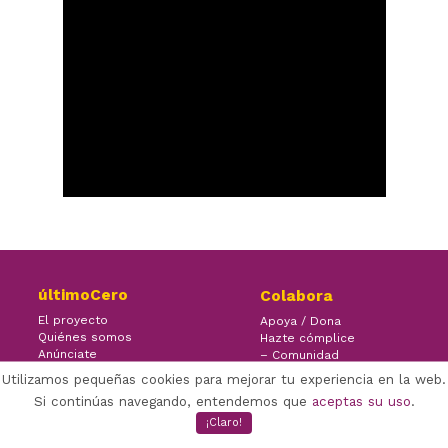
últimoCero
Colabora
El proyecto
Apoya / Dona
Quiénes somos
Hazte cómplice
Anúnciate
– Comunidad
Contacto
– Ayuda
Utilizamos pequeñas cookies para mejorar tu experiencia en la web.
Si continúas navegando, entendemos que
aceptas su uso
.
¡Claro!