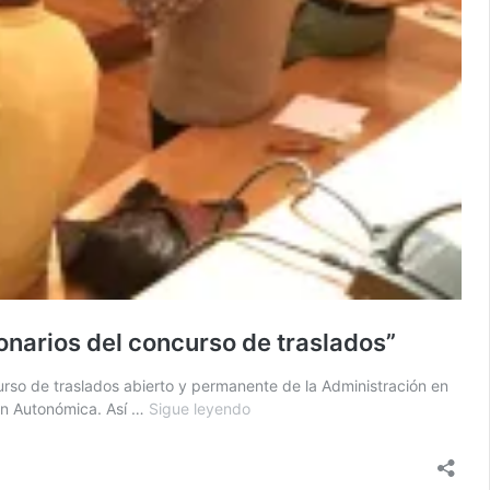
ionarios del concurso de traslados”
urso de traslados abierto y permanente de la Administración en
ión Autonómica. Así …
Sigue leyendo
Pladepu
asegura
que
el