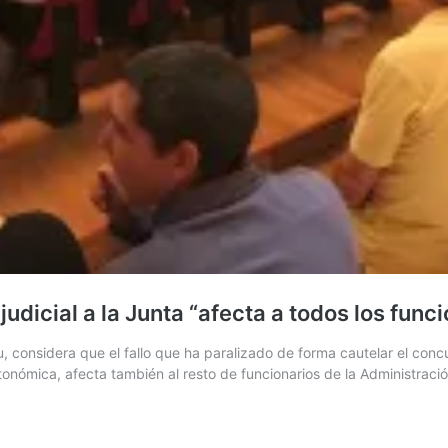
udicial a la Junta “afecta a todos los func
, considera que el fallo que ha paralizado de forma cautelar el conc
autonómica, afecta también al resto de funcionarios de la Administrac