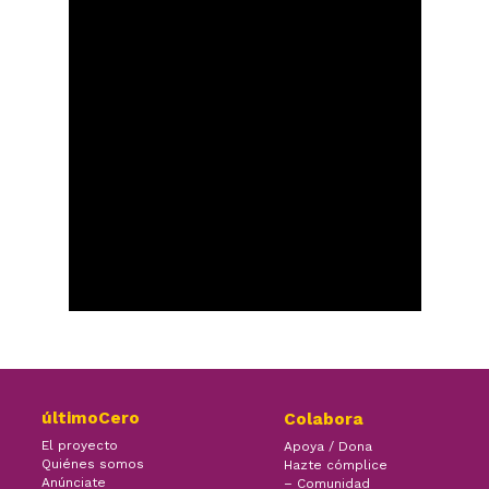
últimoCero
Colabora
El proyecto
Apoya / Dona
Quiénes somos
Hazte cómplice
Anúnciate
– Comunidad