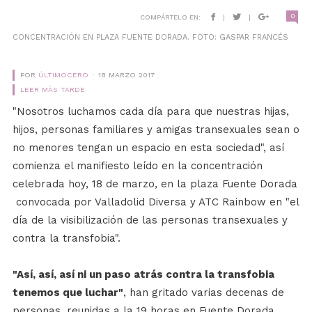
0
COMPÁRTELO EN:
|
|
CONCENTRACIÓN EN PLAZA FUENTE DORADA. FOTO: GASPAR FRANCÉS
POR
ÚLTIMOCERO
18 MARZO 2017
LEER MÁS TARDE
"Nosotros luchamos cada día para que nuestras hijas,
hijos, personas familiares y amigas transexuales sean o
no menores tengan un espacio en esta sociedad", así
comienza el manifiesto leído en la concentración
celebrada hoy, 18 de marzo, en la plaza Fuente Dorada
convocada por Valladolid Diversa y ATC Rainbow en "el
día de la visibilización de las personas transexuales y
contra la transfobia".
"Así, así, así ni un paso atrás contra la transfobia
tenemos que luchar"
, han gritado varias decenas de
personas, reunidas a la 19 horas en Fuente Dorada